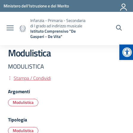
Vai ai contenuti
Vai al menu di navigazione
Vai al footer
Ministero dell'Istruzione e del Merito
Infanzia - Primaria - Secondaria
di I grado ad indirizzo musicale
Istituto Comprensivo "De
Gasperi - De Vita"
Ap
Modulistica
MODULISTICA
Stampa / Condividi
Argomenti
Modulistica
Tipologia
Modulistica