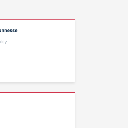
connesse
licy