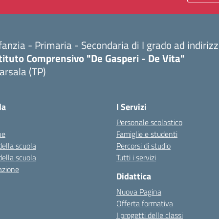
fanzia - Primaria - Secondaria di I grado ad indiri
tituto Comprensivo "De Gasperi - De Vita"
arsala (TP)
Visita la pagina iniziale della scuola
la
I Servizi
Personale scolastico
ne
Famiglie e studenti
della scuola
Percorsi di studio
della scuola
Tutti i servizi
azione
Didattica
Nuova Pagina
Offerta formativa
I progetti delle classi