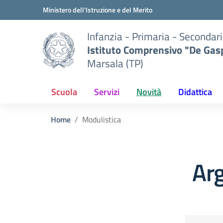
Vai ai contenuti
Vai al menu di navigazione
Vai al footer
Ministero dell'Istruzione e del Merito
Infanzia - Primaria - Secondari
Istituto Comprensivo "De Gasp
Marsala (TP)
Scuola
Servizi
Novità
Didattica
Home
Modulistica
Ar