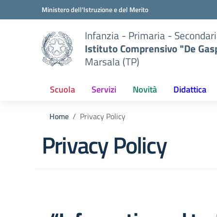
Vai ai contenuti
Vai al menu di navigazione
Vai al footer
Ministero dell'Istruzione e del Merito
Infanzia - Primaria - Secondari
Istituto Comprensivo "De Gasp
Marsala (TP)
Scuola
Servizi
Novità
Didattica
Home
Privacy Policy
Privacy Policy