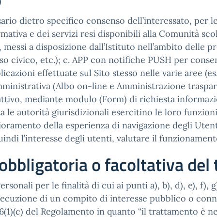
o
sario dietro specifico consenso dell’interessato, per le
rmativa e dei servizi resi disponibili alla Comunità scola
 messi a disposizione dall’Istituto nell’ambito delle pro
o civico, etc.); c. APP con notifiche PUSH per consenti
icazioni effettuate sul Sito stesso nelle varie aree (
mministrativa (Albo on-line e Amministrazione traspar
se attivo, mediante modulo (Form) di richiesta informaz
a le autorità giurisdizionali esercitino le loro funzion
amento della esperienza di navigazione degli Utenti); 
indi l’interesse degli utenti, valutare il funzionamento 
obbligatoria o facoltativa de
onali per le finalità di cui ai punti a), b), d), e), f), 
secuzione di un compito di interesse pubblico o connes
rt. 6(1)(c) del Regolamento in quanto “il trattamento è