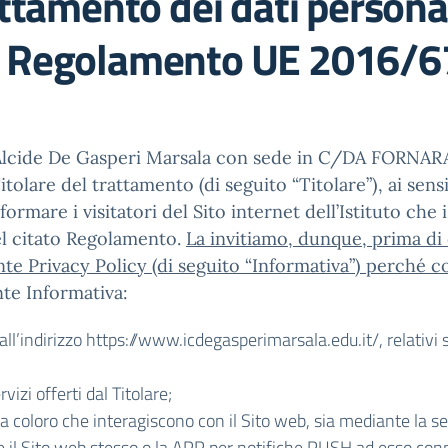
ttamento dei dati personali
l Regolamento UE 2016/6
vo Alcide De Gasperi Marsala con sede in C/DA FORN
itolare del trattamento (di seguito “Titolare”), ai se
rmare i visitatori del Sito internet dell’Istituto che i
del citato Regolamento.
La invitiamo, dunque, prima di
nte Privacy Policy (di seguito “Informativa”) perché 
te Informativa:
 all’indirizzo https://www.icdegasperimarsala.edu.it/, relativ
vizi offerti dal Titolare;
 a coloro che interagiscono con il Sito web, sia mediante la s
ite il Sito web stesso o la APP per notifiche PUSH ad esso con