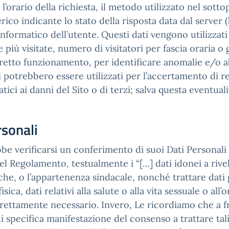
 l’orario della richiesta, il metodo utilizzato nel sotto
rico indicante lo stato della risposta data dal server (
informatico dell’utente. Questi dati vengono utilizzati
 più visitate, numero di visitatori per fascia oraria o
rretto funzionamento, per identificare anomalie e/o a
potrebbero essere utilizzati per l’accertamento di re
atici ai danni del Sito o di terzi; salva questa eventuali
rsonali
be verificarsi un conferimento di suoi Dati Personali 
 del Regolamento, testualmente i “[…] dati idonei a rivel
iche, o l’appartenenza sindacale, nonché trattare dati 
ca, dati relativi alla salute o alla vita sessuale o all
trettamente necessario. Invero, Le ricordiamo che a fr
di specifica manifestazione del consenso a trattare ta