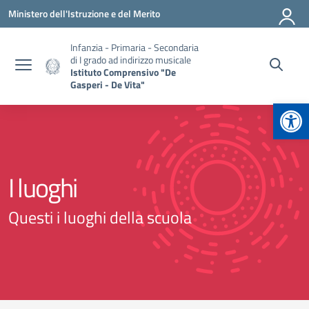
Vai ai contenuti
Vai al menu di navigazione
Vai al footer
Ministero dell'Istruzione e del Merito
Infanzia - Primaria - Secondaria
di I grado ad indirizzo musicale
Istituto Comprensivo "De
Gasperi - De Vita"
Apr
I luoghi
Questi i luoghi della scuola