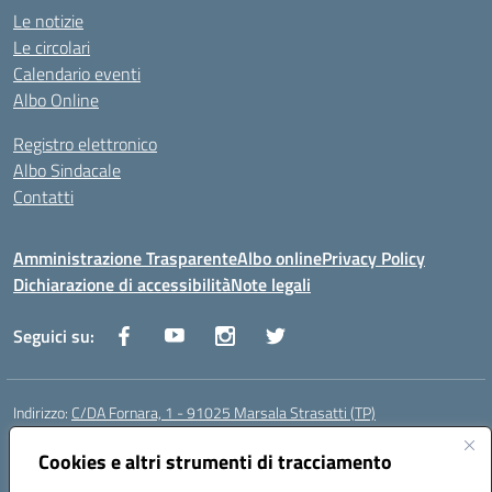
Le notizie
Le circolari
Calendario eventi
Albo Online
Registro elettronico
Albo Sindacale
Contatti
Amministrazione Trasparente
Albo online
Privacy Policy
Dichiarazione di accessibilità
Note legali
Seguici su:
Indirizzo:
C/DA Fornara, 1 - 91025 Marsala Strasatti (TP)
Centralino:
0923961292
Email:
tpic81600v@istruzione.it
Posta elettronica certificata (PEC):
Cookies e altri strumenti di tracciamento
tpic81600v@pec.istruzione.it