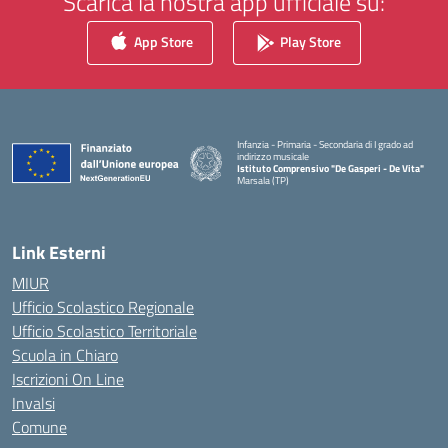
Scarica la nostra app ufficiale su:
App Store
Play Store
Infanzia - Primaria - Secondaria di I grado ad
indirizzo musicale
Istituto Comprensivo "De Gasperi - De Vita"
Marsala (TP)
— Visita la pagina iniziale della scuola
Link Esterni
MIUR
Ufficio Scolastico Regionale
Ufficio Scolastico Territoriale
Scuola in Chiaro
Iscrizioni On Line
Invalsi
Comune