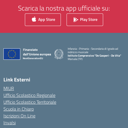
Scarica la nostra app ufficiale su:
App Store
Play Store
Infanzia - Primaria - Secondaria di I grado ad
indirizzo musicale
Istituto Comprensivo "De Gasperi - De Vita"
Marsala (TP)
— Visita la pagina iniziale della scuola
Link Esterni
MIUR
Ufficio Scolastico Regionale
Ufficio Scolastico Territoriale
Scuola in Chiaro
Iscrizioni On Line
Invalsi