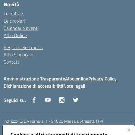
Novità
Le notizie
Le circolari
Calendario eventi
Albo Online
Registro elettronico
Albo Sindacale
Contatti
Amministrazione Trasparente
Albo online
Privacy Policy
Dichiarazione di accessibilità
Note legali
Seguici su:
Indirizzo:
C/DA Fornara, 1 - 91025 Marsala Strasatti (TP)
Centralino:
0923961292
Email:
tpic81600v@istruzione.it
Posta elettronica certificata (PEC):
Cookies e altri strumenti di tracciamento
tpic81600v@pec.istruzione.it