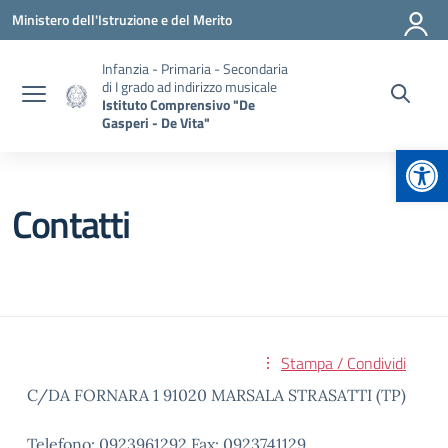
Vai ai contenuti
Vai al menu di navigazione
Vai al footer
Ministero dell'Istruzione e del Merito
Infanzia - Primaria - Secondaria
di I grado ad indirizzo musicale
Istituto Comprensivo "De
Gasperi - De Vita"
Apr
Contatti
Stampa / Condividi
C/DA FORNARA 1 91020 MARSALA STRASATTI (TP)
Telefono: 0923961292 Fax: 0923741129