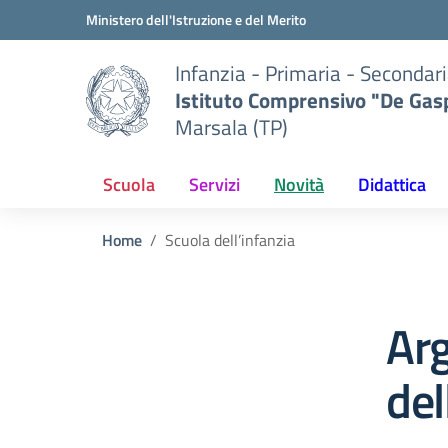
Vai ai contenuti
Vai al menu di navigazione
Vai al footer
Ministero dell'Istruzione e del Merito
Infanzia - Primaria - Secondari
Istituto Comprensivo "De Gasp
Marsala (TP)
Scuola
Servizi
Novità
Didattica
Home
Scuola dell’infanzia
Ar
del