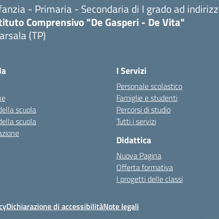
fanzia - Primaria - Secondaria di I grado ad indiri
tituto Comprensivo "De Gasperi - De Vita"
arsala (TP)
Visita la pagina iniziale della scuola
la
I Servizi
Personale scolastico
ne
Famiglie e studenti
della scuola
Percorsi di studio
della scuola
Tutti i servizi
azione
Didattica
Nuova Pagina
Offerta formativa
I progetti delle classi
cy
Dichiarazione di accessibilità
Note legali