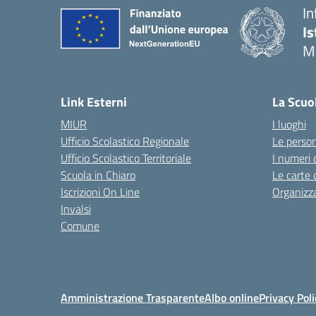
In
Is
M
— 
Link Esterni
La Scuo
MIUR
I luoghi
Ufficio Scolastico Regionale
Le perso
Ufficio Scolastico Territoriale
I numeri 
Scuola in Chiaro
Le carte 
Iscrizioni On Line
Organizz
Invalsi
Comune
Amministrazione Trasparente
Albo online
Privacy Poli