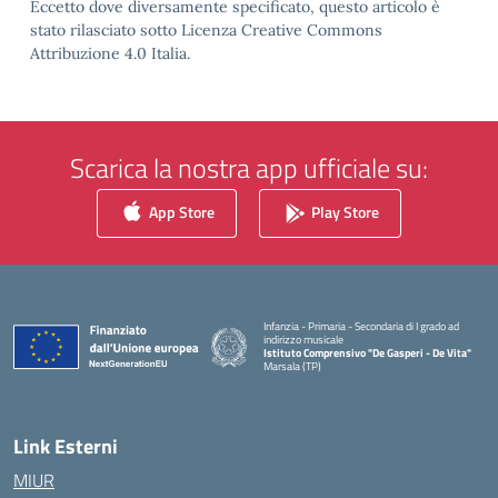
Eccetto dove diversamente specificato, questo articolo è
stato rilasciato sotto Licenza Creative Commons
Attribuzione 4.0 Italia.
Scarica la nostra app ufficiale su:
App Store
Play Store
Infanzia - Primaria - Secondaria di I grado ad
indirizzo musicale
Istituto Comprensivo "De Gasperi - De Vita"
Marsala (TP)
— Visita la pagina iniziale della scuola
Link Esterni
MIUR