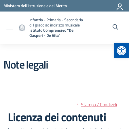
Vai ai contenuti
Vai al menu di navigazione
Vai al footer
Ministero dell'Istruzione e del Merito
Infanzia - Primaria - Secondaria
di I grado ad indirizzo musicale
Istituto Comprensivo "De
Gasperi - De Vita"
Apr
Note legali
Stampa / Condividi
Licenza dei contenuti