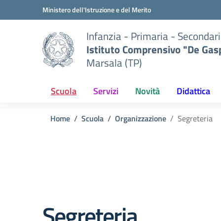
Vai ai contenuti
Vai al menu di navigazione
Vai al footer
Ministero dell'Istruzione e del Merito
Infanzia - Primaria - Secondari
Istituto Comprensivo "De Gasp
Marsala (TP)
Scuola
Servizi
Novità
Didattica
Home
Scuola
Organizzazione
Segreteria
Segreteria