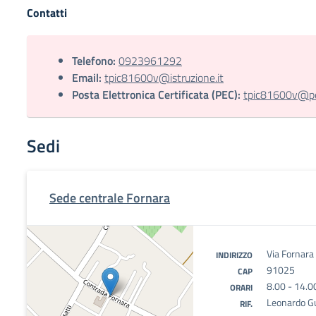
Contatti
Telefono:
0923961292
Email:
tpic81600v@istruzione.it
Posta Elettronica Certificata (PEC):
tpic81600v@pec
Sedi
Sede centrale Fornara
Via Fornara
INDIRIZZO
91025
CAP
8.00 - 14.0
ORARI
Leonardo Gu
RIF.