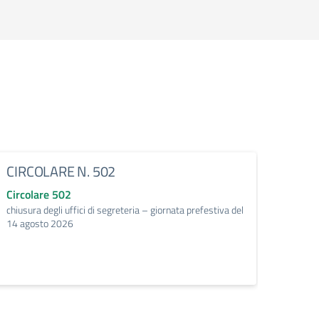
CIRCOLARE N. 502
Circo
Circolare 502
Circo
chiusura degli uffici di segreteria – giornata prefestiva del
supera
14 agosto 2026
all’in
interna