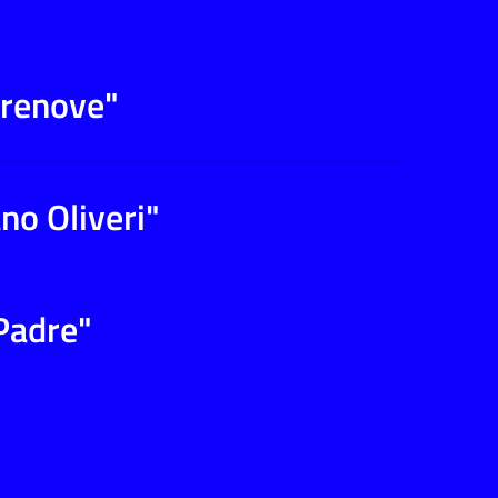
rrenove"
ano Oliveri"
 Padre"