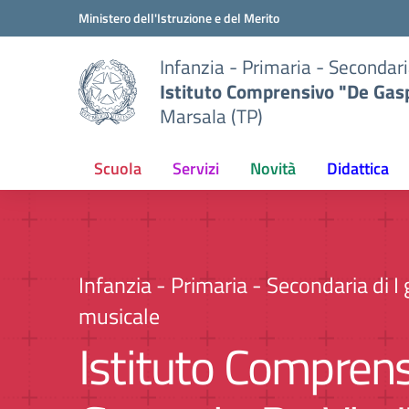
Vai ai contenuti
Vai al menu di navigazione
Vai al footer
Ministero dell'Istruzione e del Merito
Infanzia - Primaria - Secondari
Istituto Comprensivo "De Gasp
Marsala (TP)
Scuola
Servizi
Novità
Didattica
Infanzia - Primaria - Secondaria di I 
musicale
Istituto Compren