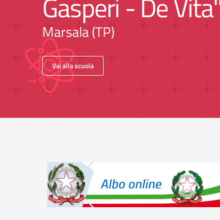
Gasperi - De Vita
Marsala (TP)
Vai alla scuola