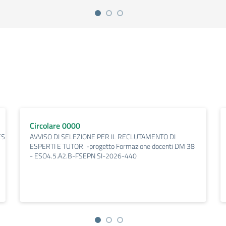
Circolare 0000
RTI_E_TUTOR._Progetto_Orizzonti_di_estate_ESO4.6.A4.A-
AVVISO DI SELEZIONE PER IL RECLUTAMENTO DI
ESPERTI E TUTOR. -progetto Formazione docenti DM 38
- ESO4.5.A2.B-FSEPN SI-2026-440