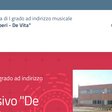
a di I grado ad indirizzo musicale
eri - De Vita"
grado ad indirizzo
sivo "De