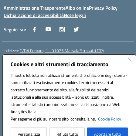
Amministrazione Trasparente
Albo online
Privacy Policy
Dichiarazione di accessibilità
Note legali
Seguici su:
Indirizzo:
C/DA Fornara, 1 - 91025 Marsala Strasatti (TP)
Centralino:
0923961292
Email:
tpic81600v@istruzione.it
Posta elettronica certificata (PEC):
Cookies e altri strumenti di tracciamento
tpic81600v@pec.istruzione.it
Codice fiscale: 82006360810
Il nostro Istituto non utilizza strumenti di profilazione degli utenti -
Codice meccanografico:
TPIC81600V
sono utilizzati esclusivamente cookies tecnici necessari al
Codice Indice delle Pubbliche Amministrazioni (IPA): istsc_tpic81600v
corretto funzionamento del sito, alla fruibilità dei servizi
Codice unico di fatturazione (CUF): UFODYY
istituzionali e alla sua accessibilità – sono utilizzati, inoltre,
strumenti statistici anonimizzati messi a disposizione da Web
Analytics Italia.
Hosting & Powered by 3D Solution S.r.l.
Per saperne di più sul nostro sito, consulta la ns.
Cookie Policy.
Concept & Design by Designers Italia
Personalizza
Rifiuta tutto
Accettare tutto