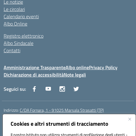
Le notizie
Le circolari
Calendario eventi
Albo Online
Registro elettronico
Albo Sindacale
Contatti
Amministrazione Trasparente
Albo online
Privacy Policy
Dichiarazione di accessibilità
Note legali
Seguici su:
Indirizzo:
C/DA Fornara, 1 - 91025 Marsala Strasatti (TP)
Centralino:
0923961292
Email:
tpic81600v@istruzione.it
Posta elettronica certificata (PEC):
Cookies e altri strumenti di tracciamento
tpic81600v@pec.istruzione.it
Codice fiscale: 82006360810
Il nostro Istituto non utilizza strumenti di profilazione degli utenti -