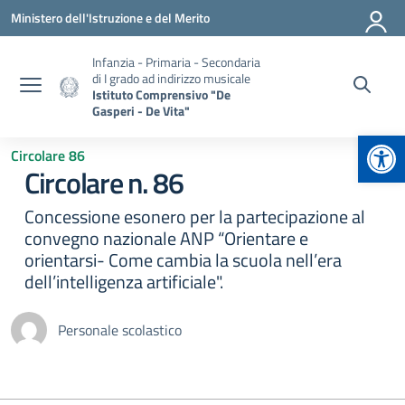
Vai ai contenuti
Vai al menu di navigazione
Vai al footer
Ministero dell'Istruzione e del Merito
Infanzia - Primaria - Secondaria
di I grado ad indirizzo musicale
Istituto Comprensivo "De
Gasperi - De Vita"
Apr
Circolare 86
Circolare n. 86
Concessione esonero per la partecipazione al
convegno nazionale ANP “Orientare e
orientarsi- Come cambia la scuola nell’era
dell’intelligenza artificiale".
Personale scolastico