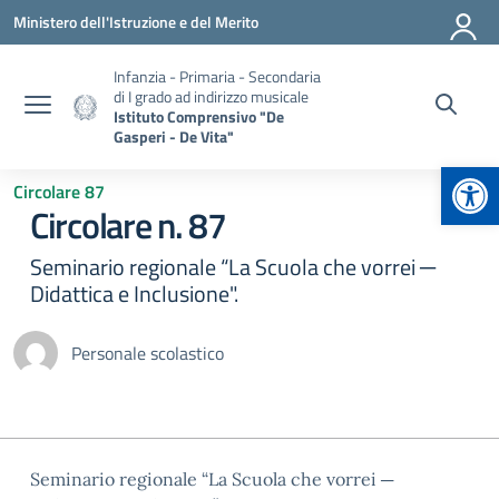
Vai ai contenuti
Vai al menu di navigazione
Vai al footer
Ministero dell'Istruzione e del Merito
Infanzia - Primaria - Secondaria
di I grado ad indirizzo musicale
Istituto Comprensivo "De
Gasperi - De Vita"
Apr
Circolare 87
Circolare n. 87
Seminario regionale “La Scuola che vorrei ─
Didattica e Inclusione".
Personale scolastico
Seminario regionale “La Scuola che vorrei ─