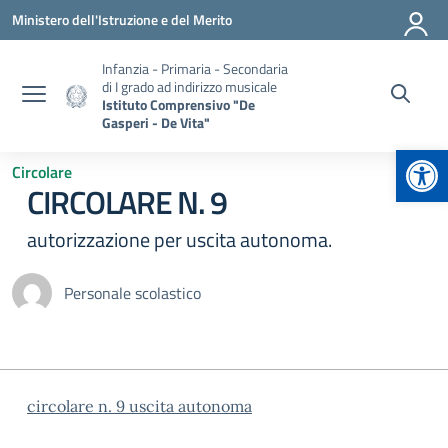
Vai ai contenuti
Vai al menu di navigazione
Vai al footer
Ministero dell'Istruzione e del Merito
Infanzia - Primaria - Secondaria
di I grado ad indirizzo musicale
Istituto Comprensivo "De
Gasperi - De Vita"
Apr
Circolare
CIRCOLARE N. 9
autorizzazione per uscita autonoma.
Personale scolastico
circolare n. 9 uscita autonoma