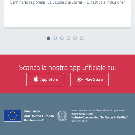
Seminario regionale “La Scuola che vorrei ─ Didattica e Inclusione".
Scarica la nostra app ufficiale su:
App Store
Play Store
Infanzia - Primaria - Secondaria di I grado ad
indirizzo musicale
Istituto Comprensivo "De Gasperi - De Vita"
Marsala (TP)
— Visita la pagina iniziale della scuola