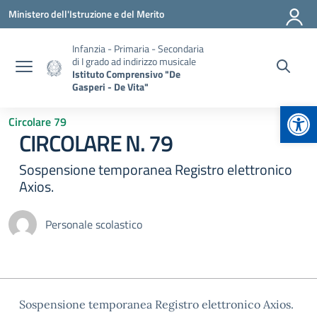
Vai ai contenuti
Vai al menu di navigazione
Vai al footer
Ministero dell'Istruzione e del Merito
Infanzia - Primaria - Secondaria
di I grado ad indirizzo musicale
Istituto Comprensivo "De
Gasperi - De Vita"
Apr
Circolare 79
CIRCOLARE N. 79
Sospensione temporanea Registro elettronico
Axios.
Personale scolastico
Sospensione temporanea Registro elettronico Axios.