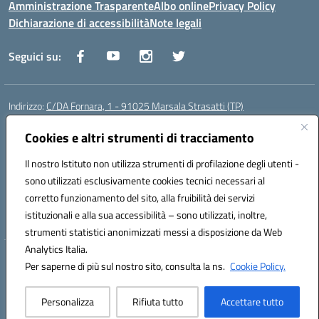
Amministrazione Trasparente
Albo online
Privacy Policy
Dichiarazione di accessibilità
Note legali
Seguici su:
Indirizzo:
C/DA Fornara, 1 - 91025 Marsala Strasatti (TP)
Centralino:
0923961292
Email:
tpic81600v@istruzione.it
Posta elettronica certificata (PEC):
Cookies e altri strumenti di tracciamento
tpic81600v@pec.istruzione.it
Codice fiscale: 82006360810
Il nostro Istituto non utilizza strumenti di profilazione degli utenti -
Codice meccanografico:
TPIC81600V
sono utilizzati esclusivamente cookies tecnici necessari al
Codice Indice delle Pubbliche Amministrazioni (IPA): istsc_tpic81600v
corretto funzionamento del sito, alla fruibilità dei servizi
Codice unico di fatturazione (CUF): UFODYY
istituzionali e alla sua accessibilità – sono utilizzati, inoltre,
strumenti statistici anonimizzati messi a disposizione da Web
Analytics Italia.
Hosting & Powered by 3D Solution S.r.l.
Per saperne di più sul nostro sito, consulta la ns.
Cookie Policy.
Concept & Design by Designers Italia
Personalizza
Rifiuta tutto
Accettare tutto