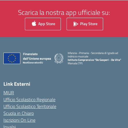
Scarica la nostra app ufficiale su:
App Store
Play Store
Infanzia - Primaria - Secondaria di I grado ad
indirizzo musicale
Istituto Comprensivo "De Gasperi - De Vita"
Marsala (TP)
— Visita la pagina iniziale della scuola
Link Esterni
MIUR
Ufficio Scolastico Regionale
Ufficio Scolastico Territoriale
Scuola in Chiaro
Iscrizioni On Line
Invalsi