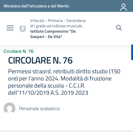
Vai ai contenuti
Vai al menu di navigazione
Vai al footer
Ministero dell'Istruzione e del Merito
Infanzia - Primaria - Secondaria
di I grado ad indirizzo musicale
Istituto Comprensivo "De
Gasperi - De Vita"
Circolare N. 76
CIRCOLARE N. 76
Permessi straord. retribuiti diritto studio (150
ore) per l’anno 2024. Modalità di fruizione
personale della scuola - C.C.I.R.
dell’11/10/2019 A.S. 2019 2023
Personale scolastico