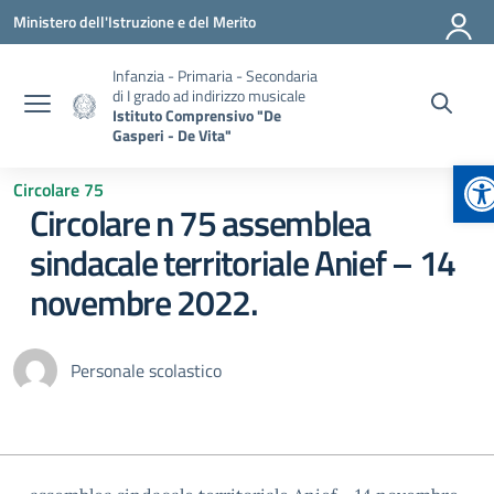
Vai ai contenuti
Vai al menu di navigazione
Vai al footer
Ministero dell'Istruzione e del Merito
Infanzia - Primaria - Secondaria
di I grado ad indirizzo musicale
Istituto Comprensivo "De
Gasperi - De Vita"
Ap
Circolare 75
Circolare n 75 assemblea
sindacale territoriale Anief – 14
novembre 2022.
Personale scolastico