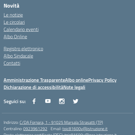
Novità
Le notizie
Le circolari
Calendario eventi
Albo Online
Registro elettronico
Albo Sindacale
Contatti
Amministrazione Trasparente
Albo online
Privacy Policy
Dichiarazione di accessibilità
Note legali
Seguici su:
Indirizzo:
C/DA Fornara, 1 - 91025 Marsala Strasatti (TP)
Centralino:
0923961292
Email:
tpic81600v@istruzione.it
Posta elettronica certificata (PEC):
tpic81600v@pec.istruzione.it