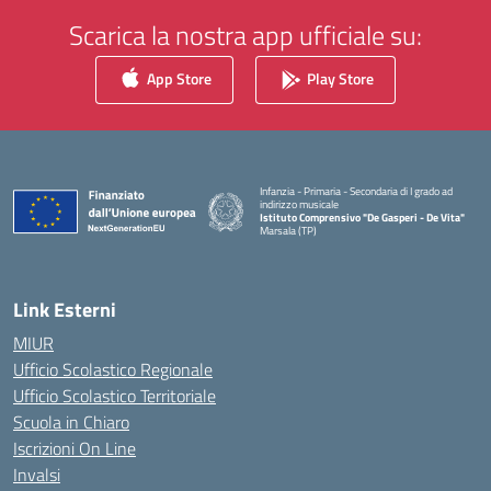
Scarica la nostra app ufficiale su:
App Store
Play Store
Infanzia - Primaria - Secondaria di I grado ad
indirizzo musicale
Istituto Comprensivo "De Gasperi - De Vita"
Marsala (TP)
— Visita la pagina iniziale della scuola
Link Esterni
MIUR
Ufficio Scolastico Regionale
Ufficio Scolastico Territoriale
Scuola in Chiaro
Iscrizioni On Line
Invalsi