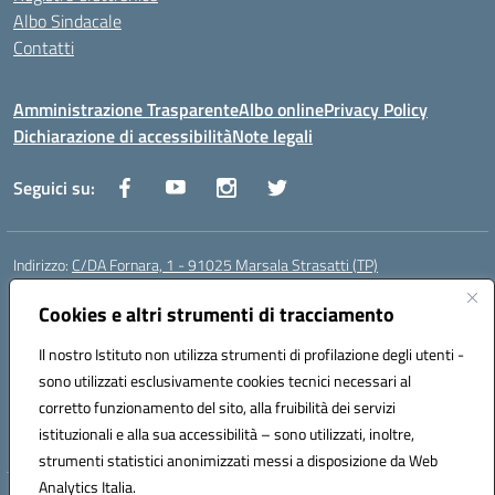
Albo Sindacale
Contatti
Amministrazione Trasparente
Albo online
Privacy Policy
Dichiarazione di accessibilità
Note legali
Seguici su:
Indirizzo:
C/DA Fornara, 1 - 91025 Marsala Strasatti (TP)
Centralino:
0923961292
Email:
tpic81600v@istruzione.it
Posta elettronica certificata (PEC):
Cookies e altri strumenti di tracciamento
tpic81600v@pec.istruzione.it
Codice fiscale: 82006360810
Il nostro Istituto non utilizza strumenti di profilazione degli utenti -
Codice meccanografico:
TPIC81600V
sono utilizzati esclusivamente cookies tecnici necessari al
Codice Indice delle Pubbliche Amministrazioni (IPA): istsc_tpic81600v
corretto funzionamento del sito, alla fruibilità dei servizi
Codice unico di fatturazione (CUF): UFODYY
istituzionali e alla sua accessibilità – sono utilizzati, inoltre,
strumenti statistici anonimizzati messi a disposizione da Web
Analytics Italia.