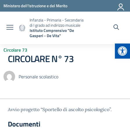
Vai ai contenuti
Vai al menu di navigazione
Vai al footer
Ministero dell'Istruzione e del Merito
Infanzia - Primaria - Secondaria
di I grado ad indirizzo musicale
Istituto Comprensivo "De
Gasperi - De Vita"
Apr
Circolare 73
CIRCOLARE N° 73
Personale scolastico
Avvio progetto “Sportello di ascolto psicologico”.
Documenti