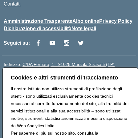
Contatti
Amministrazione Trasparente
Albo online
Privacy Policy
Dichiarazione di accessibilità
Note legali
Seguici su:
Indirizzo:
C/DA Fornara, 1 - 91025 Marsala Strasatti (TP)
Centralino:
0923961292
Email:
tpic81600v@istruzione.it
Cookies e altri strumenti di tracciamento
Posta elettronica certificata (PEC):
tpic81600v@pec.istruzione.it
Codice fiscale: 82006360810
Il nostro Istituto non utilizza strumenti di profilazione degli
Codice meccanografico:
TPIC81600V
utenti - sono utilizzati esclusivamente cookies tecnici
Codice Indice delle Pubbliche Amministrazioni (IPA):
necessari al corretto funzionamento del sito, alla fruibilità dei
istsc_tpic81600v
servizi istituzionali e alla sua accessibilità – sono utilizzati,
Codice unico di fatturazione (CUF): UFODYY
inoltre, strumenti statistici anonimizzati messi a disposizione
da Web Analytics Italia.
Per saperne di più sul nostro sito, consulta la
Hosting & Powered by 3D Solution S.r.l.