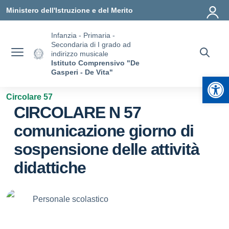
Vai ai contenuti
Vai al menu di navigazione
Vai al footer
Ministero dell'Istruzione e del Merito
Infanzia - Primaria -
Secondaria di I grado ad
indirizzo musicale
Istituto Comprensivo "De
Gasperi - De Vita"
Apr
Circolare 57
CIRCOLARE N 57
comunicazione giorno di
sospensione delle attività
didattiche
Personale scolastico