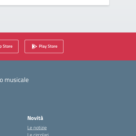
 Store
Play Store
zzo musicale
Novità
Le notizie
Le circolari