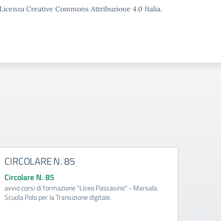
o Licenza Creative Commons Attribuzione 4.0 Italia.
CIRCOLARE N. 85
CIRC
Circolare N. 85
Circo
avvio corsi di formazione "Liceo Pascasino" - Marsala.
Qualifi
Scuola Polo per la Transizione digitale.
Medite