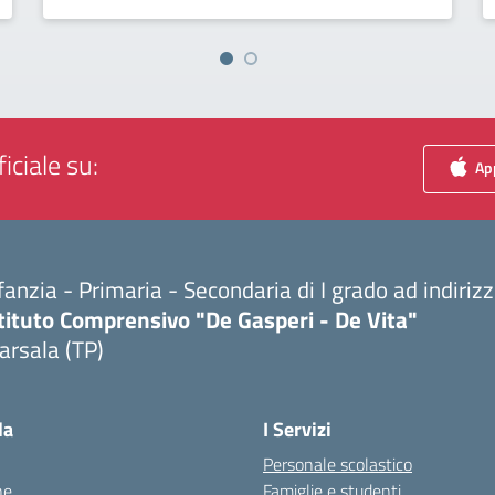
iciale su:
App
fanzia - Primaria - Secondaria di I grado ad indiri
tituto Comprensivo "De Gasperi - De Vita"
arsala (TP)
Visita la pagina iniziale della scuola
la
I Servizi
Personale scolastico
ne
Famiglie e studenti