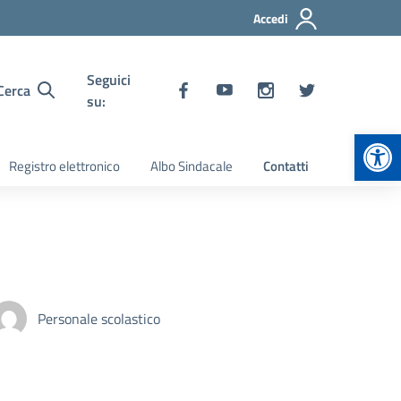
Accedi
Seguici
Cerca
su:
Apr
Registro elettronico
Albo Sindacale
Contatti
Personale scolastico