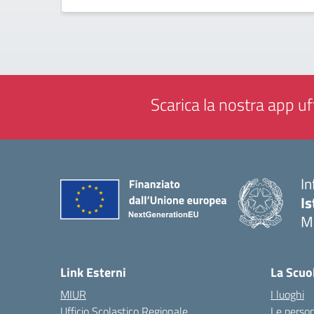
Scarica la nostra app uff
In
Is
M
— 
Link Esterni
La Scuo
MIUR
I luoghi
Ufficio Scolastico Regionale
Le perso