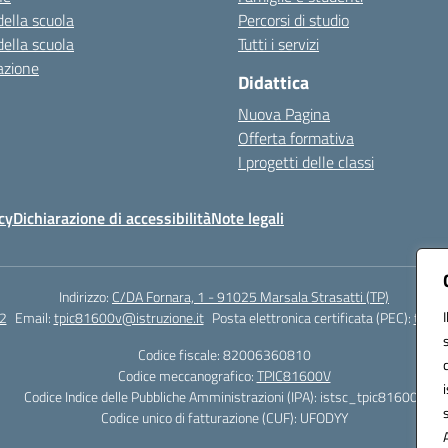
della scuola
Percorsi di studio
della scuola
Tutti i servizi
azione
Didattica
Nuova Pagina
Offerta formativa
I progetti delle classi
cy
Dichiarazione di accessibilità
Note legali
Indirizzo:
C/DA Fornara, 1 - 91025 Marsala Strasatti (TP)
2
Email:
tpic81600v@istruzione.it
Posta elettronica certificata (PEC):
tpic8
Codice fiscale: 82006360810
Codice meccanografico:
TPIC81600V
Codice Indice delle Pubbliche Amministrazioni (IPA): istsc_tpic81600v
Codice unico di fatturazione (CUF): UFODYY