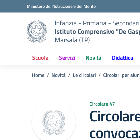
Vai ai contenuti
Vai al menu di navigazione
Vai al footer
Ministero dell'Istruzione e del Merito
Infanzia - Primaria - Secondari
Istituto Comprensivo "De Gasp
Marsala (TP)
Scuola
Servizi
Novità
Didattica
Home
Novità
Le circolari
Circolari per alun
Circolare 47
Circolar
convocaz