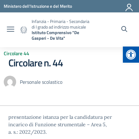
Vai ai contenuti
Vai al menu di navigazione
Vai al footer
Ministero dell'Istruzione e del Merito
Infanzia - Primaria - Secondaria
di I grado ad indirizzo musicale
Istituto Comprensivo "De
Gasperi - De Vita"
Apr
Circolare 44
Circolare n. 44
Personale scolastico
presentazione istanza per la candidatura per
incarico di Funzione strumentale – Area 5,
a. s.: 2022/2023.