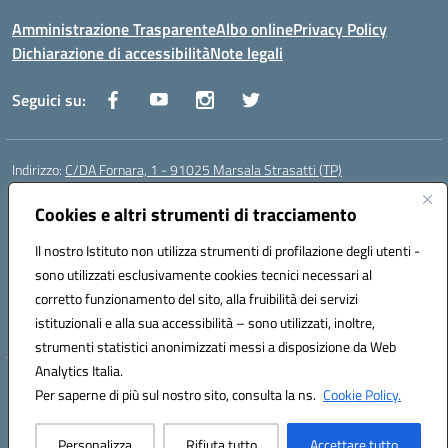
Amministrazione Trasparente
Albo online
Privacy Policy
Dichiarazione di accessibilità
Note legali
Seguici su:
Indirizzo:
C/DA Fornara, 1 - 91025 Marsala Strasatti (TP)
Centralino:
0923961292
Email:
tpic81600v@istruzione.it
Posta elettronica certificata (PEC):
Cookies e altri strumenti di tracciamento
tpic81600v@pec.istruzione.it
Codice fiscale: 82006360810
Il nostro Istituto non utilizza strumenti di profilazione degli utenti -
Codice meccanografico:
TPIC81600V
sono utilizzati esclusivamente cookies tecnici necessari al
Codice Indice delle Pubbliche Amministrazioni (IPA): istsc_tpic81600v
corretto funzionamento del sito, alla fruibilità dei servizi
Codice unico di fatturazione (CUF): UFODYY
istituzionali e alla sua accessibilità – sono utilizzati, inoltre,
strumenti statistici anonimizzati messi a disposizione da Web
Analytics Italia.
Hosting & Powered by 3D Solution S.r.l.
Per saperne di più sul nostro sito, consulta la ns.
Cookie Policy.
Concept & Design by Designers Italia
Personalizza
Rifiuta tutto
Accettare tutto