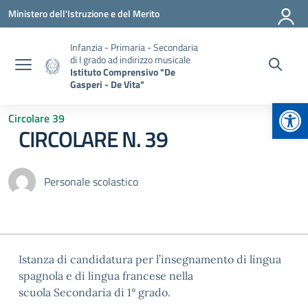
Vai ai contenuti
Vai al menu di navigazione
Vai al footer
Ministero dell'Istruzione e del Merito
Infanzia - Primaria - Secondaria
di I grado ad indirizzo musicale
Istituto Comprensivo "De
Gasperi - De Vita"
Apr
Circolare 39
CIRCOLARE N. 39
Personale scolastico
Istanza di candidatura per l’insegnamento di lingua
spagnola e di lingua francese nella
scuola Secondaria di 1° grado.