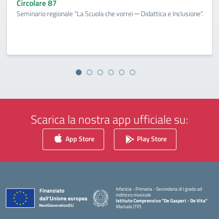
Circolare 87
Seminario regionale “La Scuola che vorrei ─ Didattica e Inclusione".
Scarica la nostra app ufficiale su:
App Store
Play Store
Infanzia - Primaria - Secondaria di I grado ad
indirizzo musicale
Istituto Comprensivo "De Gasperi - De Vita"
Marsala (TP)
— Visita la pagina iniziale della scuola