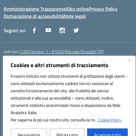
Amministrazione Trasparente
Albo online
Privacy Policy
Dichiarazione di accessibilità
Note legali
Seguici su:
Indirizzo:
C/DA Fornara, 1 - 91025 Marsala Strasatti (TP)
Centralino:
0923961292
Email:
tpic81600v@istruzione.it
Posta elettronica certificata (PEC):
Cookies e altri strumenti di tracciamento
tpic81600v@pec.istruzione.it
Codice fiscale: 82006360810
Il nostro Istituto non utilizza strumenti di profilazione degli utenti -
Codice meccanografico:
TPIC81600V
sono utilizzati esclusivamente cookies tecnici necessari al
Codice Indice delle Pubbliche Amministrazioni (IPA): istsc_tpic81600v
corretto funzionamento del sito, alla fruibilità dei servizi
Codice unico di fatturazione (CUF): UFODYY
istituzionali e alla sua accessibilità – sono utilizzati, inoltre,
strumenti statistici anonimizzati messi a disposizione da Web
Analytics Italia.
Hosting & Powered by 3D Solution S.r.l.
Per saperne di più sul nostro sito, consulta la ns.
Cookie Policy.
Concept & Design by Designers Italia
Personalizza
Rifiuta tutto
Accettare tutto