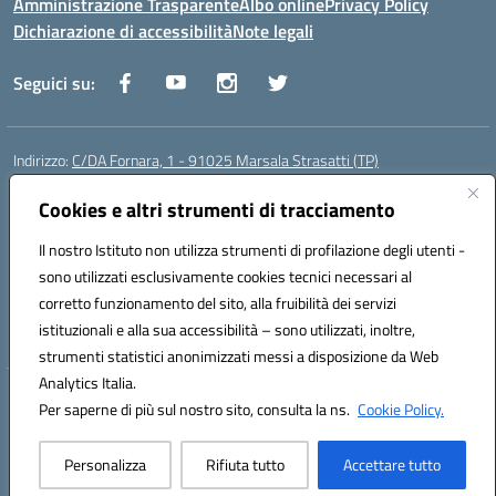
Amministrazione Trasparente
Albo online
Privacy Policy
Dichiarazione di accessibilità
Note legali
Seguici su:
Indirizzo:
C/DA Fornara, 1 - 91025 Marsala Strasatti (TP)
Centralino:
0923961292
Email:
tpic81600v@istruzione.it
Posta elettronica certificata (PEC):
Cookies e altri strumenti di tracciamento
tpic81600v@pec.istruzione.it
Codice fiscale: 82006360810
Il nostro Istituto non utilizza strumenti di profilazione degli utenti -
Codice meccanografico:
TPIC81600V
sono utilizzati esclusivamente cookies tecnici necessari al
Codice Indice delle Pubbliche Amministrazioni (IPA): istsc_tpic81600v
corretto funzionamento del sito, alla fruibilità dei servizi
Codice unico di fatturazione (CUF): UFODYY
istituzionali e alla sua accessibilità – sono utilizzati, inoltre,
strumenti statistici anonimizzati messi a disposizione da Web
Analytics Italia.
Hosting & Powered by 3D Solution S.r.l.
Per saperne di più sul nostro sito, consulta la ns.
Cookie Policy.
Concept & Design by Designers Italia
Personalizza
Rifiuta tutto
Accettare tutto