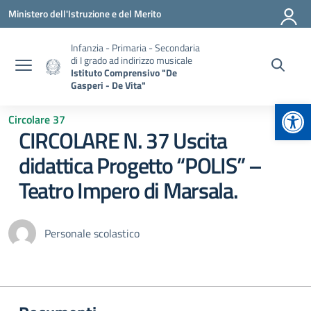
Vai ai contenuti
Vai al menu di navigazione
Vai al footer
Ministero dell'Istruzione e del Merito
Infanzia - Primaria - Secondaria
di I grado ad indirizzo musicale
Istituto Comprensivo "De
Gasperi - De Vita"
Apr
Circolare 37
CIRCOLARE N. 37 Uscita
didattica Progetto “POLIS” –
Teatro Impero di Marsala.
Personale scolastico