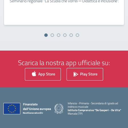
Seminario regionale “La Scuola che vorrei ─ Didattica e Inclusione".
Scarica la nostra app ufficiale su:
App Store
Play Store
Infanzia - Primaria - Secondaria di I grado ad
indirizzo musicale
Istituto Comprensivo "De Gasperi - De Vita"
Marsala (TP)
— Visita la pagina iniziale della scuola