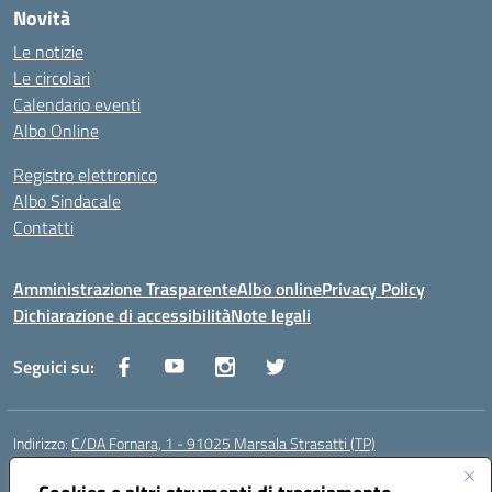
Novità
Le notizie
Le circolari
Calendario eventi
Albo Online
Registro elettronico
Albo Sindacale
Contatti
Amministrazione Trasparente
Albo online
Privacy Policy
Dichiarazione di accessibilità
Note legali
Seguici su:
Indirizzo:
C/DA Fornara, 1 - 91025 Marsala Strasatti (TP)
Centralino:
0923961292
Email:
tpic81600v@istruzione.it
Posta elettronica certificata (PEC):
tpic81600v@pec.istruzione.it