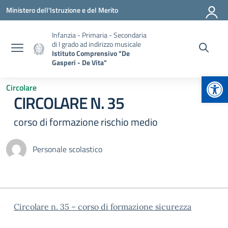
Vai ai contenuti
Vai al menu di navigazione
Vai al footer
Ministero dell'Istruzione e del Merito
Infanzia - Primaria - Secondaria
di I grado ad indirizzo musicale
Istituto Comprensivo "De
Gasperi - De Vita"
Apr
Circolare
CIRCOLARE N. 35
corso di formazione rischio medio
Personale scolastico
Circolare n. 35 – corso di formazione sicurezza