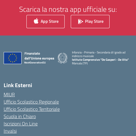
Scarica la nostra app ufficiale su:
App Store
Play Store
Infanzia - Primaria - Secondaria di I grado ad
indirizzo musicale
Istituto Comprensivo "De Gasperi - De Vita"
Marsala (TP)
— Visita la pagina iniziale della scuola
Link Esterni
MIUR
Ufficio Scolastico Regionale
Ufficio Scolastico Territoriale
Scuola in Chiaro
Iscrizioni On Line
Invalsi