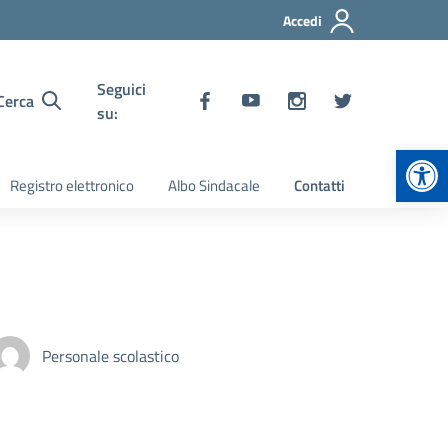
Accedi
Seguici
Cerca
su:
Apr
Registro elettronico
Albo Sindacale
Contatti
Personale scolastico