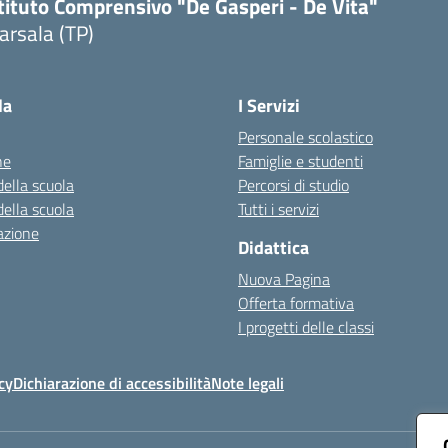
tituto Comprensivo "De Gasperi - De Vita"
arsala (TP)
Visita la pagina iniziale della scuola
la
I Servizi
Personale scolastico
ne
Famiglie e studenti
della scuola
Percorsi di studio
della scuola
Tutti i servizi
azione
Didattica
Nuova Pagina
Offerta formativa
I progetti delle classi
cy
Dichiarazione di accessibilità
Note legali