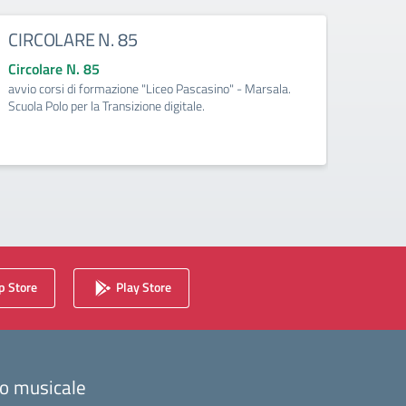
CIRCOLARE N. 85
CIRC
Circolare N. 85
Circo
avvio corsi di formazione "Liceo Pascasino" - Marsala.
Qualifi
Scuola Polo per la Transizione digitale.
Medite
 Store
Play Store
zzo musicale