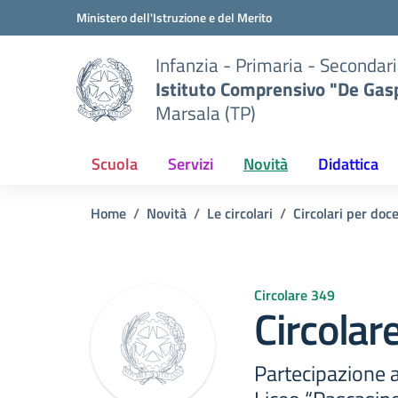
Vai ai contenuti
Vai al menu di navigazione
Vai al footer
Ministero dell'Istruzione e del Merito
Infanzia - Primaria - Secondari
Istituto Comprensivo "De Gasp
Marsala (TP)
Scuola
Servizi
Novità
Didattica
Home
Novità
Le circolari
Circolari per doc
Circolare 349
Circolar
Partecipazione a