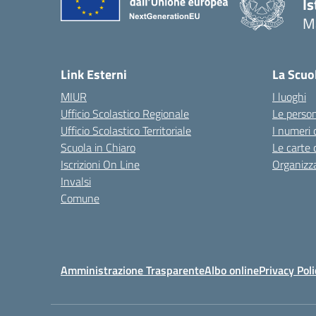
Is
M
— 
Link Esterni
La Scuo
MIUR
I luoghi
Ufficio Scolastico Regionale
Le perso
Ufficio Scolastico Territoriale
I numeri 
Scuola in Chiaro
Le carte 
Iscrizioni On Line
Organizz
Invalsi
Comune
Amministrazione Trasparente
Albo online
Privacy Poli