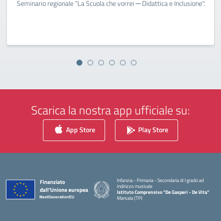
Seminario regionale “La Scuola che vorrei ─ Didattica e Inclusione".
Scarica la nostra app ufficiale su:
App Store
Play Store
Infanzia - Primaria - Secondaria di I grado ad
indirizzo musicale
Istituto Comprensivo "De Gasperi - De Vita"
Marsala (TP)
— Visita la pagina iniziale della scuola