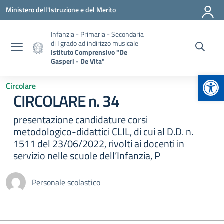
Vai ai contenuti
Vai al menu di navigazione
Vai al footer
Ministero dell'Istruzione e del Merito
Infanzia - Primaria - Secondaria
di I grado ad indirizzo musicale
Istituto Comprensivo "De
Gasperi - De Vita"
Apr
Circolare
CIRCOLARE n. 34
presentazione candidature corsi
metodologico-didattici CLIL, di cui al D.D. n.
1511 del 23/06/2022, rivolti ai docenti in
servizio nelle scuole dell’Infanzia, P
Personale scolastico