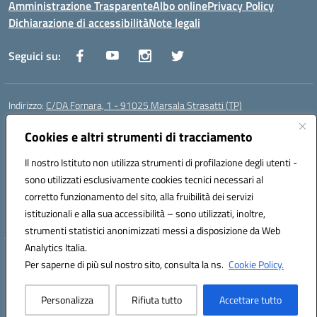
Amministrazione Trasparente
Albo online
Privacy Policy
Dichiarazione di accessibilità
Note legali
Seguici su:
Indirizzo:
C/DA Fornara, 1 - 91025 Marsala Strasatti (TP)
Centralino:
0923961292
Email:
tpic81600v@istruzione.it
Posta elettronica certificata (PEC):
Cookies e altri strumenti di tracciamento
tpic81600v@pec.istruzione.it
Codice fiscale: 82006360810
Il nostro Istituto non utilizza strumenti di profilazione degli utenti -
Codice meccanografico:
TPIC81600V
sono utilizzati esclusivamente cookies tecnici necessari al
Codice Indice delle Pubbliche Amministrazioni (IPA): istsc_tpic81600v
corretto funzionamento del sito, alla fruibilità dei servizi
Codice unico di fatturazione (CUF): UFODYY
istituzionali e alla sua accessibilità – sono utilizzati, inoltre,
strumenti statistici anonimizzati messi a disposizione da Web
Analytics Italia.
Hosting & Powered by 3D Solution S.r.l.
Per saperne di più sul nostro sito, consulta la ns.
Cookie Policy.
Concept & Design by Designers Italia
Personalizza
Rifiuta tutto
Accettare tutto