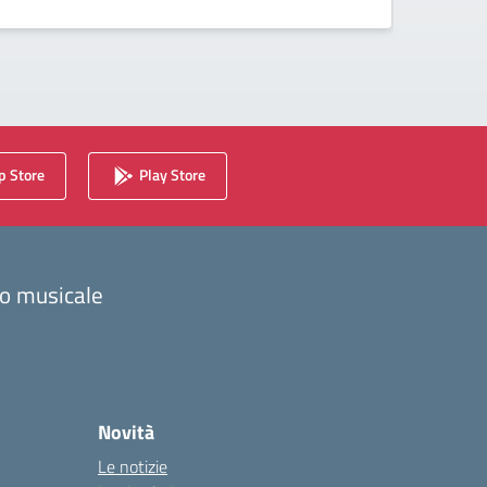
 Store
Play Store
zzo musicale
Novità
Le notizie