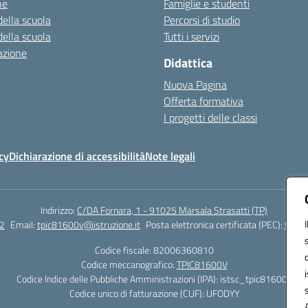
ne
Famiglie e studenti
della scuola
Percorsi di studio
della scuola
Tutti i servizi
azione
Didattica
Nuova Pagina
Offerta formativa
I progetti delle classi
cy
Dichiarazione di accessibilità
Note legali
Indirizzo:
C/DA Fornara, 1 - 91025 Marsala Strasatti (TP)
2
Email:
tpic81600v@istruzione.it
Posta elettronica certificata (PEC):
tpic8
Codice fiscale: 82006360810
Codice meccanografico:
TPIC81600V
Codice Indice delle Pubbliche Amministrazioni (IPA): istsc_tpic81600v
Codice unico di fatturazione (CUF): UFODYY