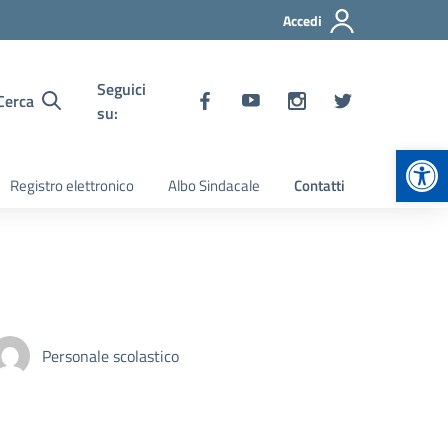
Accedi
Seguici
Cerca
su:
Apr
Registro elettronico
Albo Sindacale
Contatti
Personale scolastico