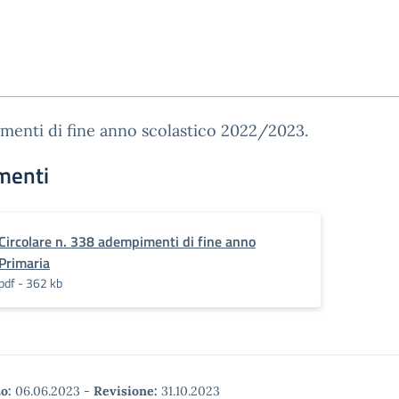
menti di fine anno scolastico 2022/2023.
menti
Circolare n. 338 adempimenti di fine anno
Primaria
pdf - 362 kb
o:
06.06.2023
-
Revisione:
31.10.2023