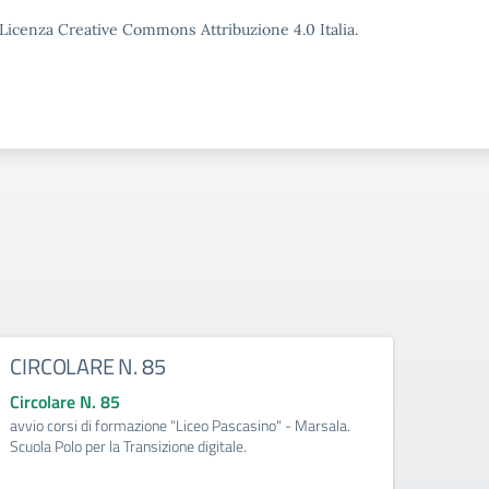
o Licenza Creative Commons Attribuzione 4.0 Italia.
CIRCOLARE N. 85
CIRC
Circolare N. 85
Circo
avvio corsi di formazione "Liceo Pascasino" - Marsala.
Qualifi
Scuola Polo per la Transizione digitale.
Medite