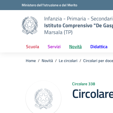
Vai ai contenuti
Vai al menu di navigazione
Vai al footer
Ministero dell'Istruzione e del Merito
Infanzia - Primaria - Secondari
Istituto Comprensivo "De Gasp
Marsala (TP)
Scuola
Servizi
Novità
Didattica
Home
Novità
Le circolari
Circolari per doc
Circolare 338
Circolar