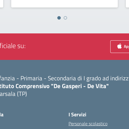
iciale su:
App
fanzia - Primaria - Secondaria di I grado ad indiri
tituto Comprensivo "De Gasperi - De Vita"
arsala (TP)
Visita la pagina iniziale della scuola
la
I Servizi
Personale scolastico