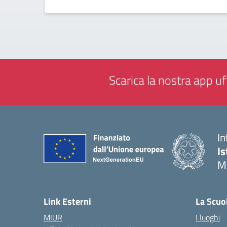
Scarica la nostra app uff
In
Is
M
— 
Link Esterni
La Scuo
MIUR
I luoghi