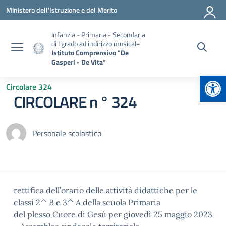
Vai ai contenuti
Vai al menu di navigazione
Vai al footer
Ministero dell'Istruzione e del Merito
Infanzia - Primaria - Secondaria
di I grado ad indirizzo musicale
Istituto Comprensivo "De
Gasperi - De Vita"
Apr
Circolare 324
CIRCOLARE n ° 324
Personale scolastico
rettifica dell’orario delle attività didattiche per le
classi 2^ B e 3^ A della scuola Primaria
del plesso Cuore di Gesù per giovedì 25 maggio 2023