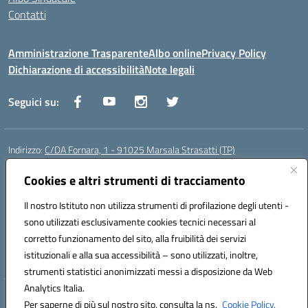
Contatti
Amministrazione Trasparente
Albo online
Privacy Policy
Dichiarazione di accessibilità
Note legali
Seguici su:
Indirizzo:
C/DA Fornara, 1 - 91025 Marsala Strasatti (TP)
Centralino:
0923961292
Email:
tpic81600v@istruzione.it
Posta elettronica certificata (PEC):
Cookies e altri strumenti di tracciamento
tpic81600v@pec.istruzione.it
Codice fiscale: 82006360810
Il nostro Istituto non utilizza strumenti di profilazione degli utenti -
Codice meccanografico:
TPIC81600V
sono utilizzati esclusivamente cookies tecnici necessari al
Codice Indice delle Pubbliche Amministrazioni (IPA): istsc_tpic81600v
corretto funzionamento del sito, alla fruibilità dei servizi
Codice unico di fatturazione (CUF): UFODYY
istituzionali e alla sua accessibilità – sono utilizzati, inoltre,
strumenti statistici anonimizzati messi a disposizione da Web
Analytics Italia.
Hosting & Powered by 3D Solution S.r.l.
Per saperne di più sul nostro sito, consulta la ns.
Cookie Policy.