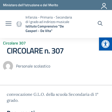
Vai ai contenuti
Vai al menu di navigazione
Vai al footer
Ministero dell'Istruzione e del Merito
Infanzia - Primaria - Secondaria
di I grado ad indirizzo musicale
Istituto Comprensivo "De
Gasperi - De Vita"
Apr
Circolare 307
CIRCOLARE n. 307
Personale scolastico
convocazione G.L.O. della scuola Secondaria di 1°
grado.