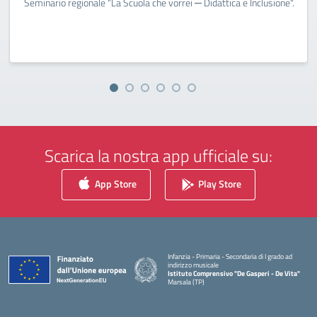
Seminario regionale “La Scuola che vorrei ─ Didattica e Inclusione".
Scarica la nostra app ufficiale su:
App Store
Play Store
Infanzia - Primaria - Secondaria di I grado ad
indirizzo musicale
Istituto Comprensivo "De Gasperi - De Vita"
Marsala (TP)
— Visita la pagina iniziale della scuola