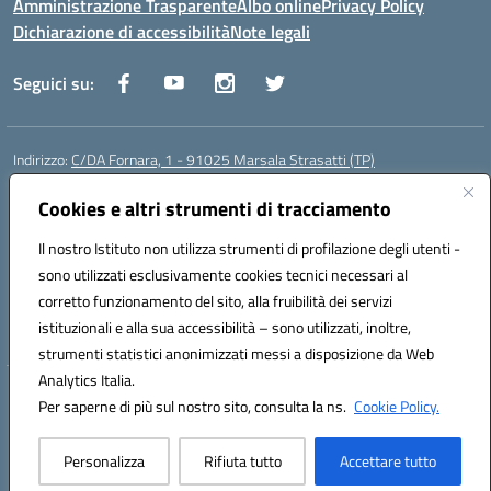
Amministrazione Trasparente
Albo online
Privacy Policy
Dichiarazione di accessibilità
Note legali
Seguici su:
Indirizzo:
C/DA Fornara, 1 - 91025 Marsala Strasatti (TP)
Centralino:
0923961292
Email:
tpic81600v@istruzione.it
Posta elettronica certificata (PEC):
Cookies e altri strumenti di tracciamento
tpic81600v@pec.istruzione.it
Codice fiscale: 82006360810
Il nostro Istituto non utilizza strumenti di profilazione degli utenti -
Codice meccanografico:
TPIC81600V
sono utilizzati esclusivamente cookies tecnici necessari al
Codice Indice delle Pubbliche Amministrazioni (IPA): istsc_tpic81600v
corretto funzionamento del sito, alla fruibilità dei servizi
Codice unico di fatturazione (CUF): UFODYY
istituzionali e alla sua accessibilità – sono utilizzati, inoltre,
strumenti statistici anonimizzati messi a disposizione da Web
Analytics Italia.
Hosting & Powered by 3D Solution S.r.l.
Per saperne di più sul nostro sito, consulta la ns.
Cookie Policy.
Concept & Design by Designers Italia
Personalizza
Rifiuta tutto
Accettare tutto