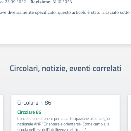
o:
23.09.2022
-
Revisione:
31.10.2023
ove diversamente specificato, questo articolo è stato rilasciato sott
Circolari, notizie, eventi correlati
Circolare n. 86
Circolare 86
Concessione esonero per la partecipazione al convegno
nazionale ANP “Orientare e orientarsi- Come cambia la
scuola nell’era dell’intelligenza artificiale".