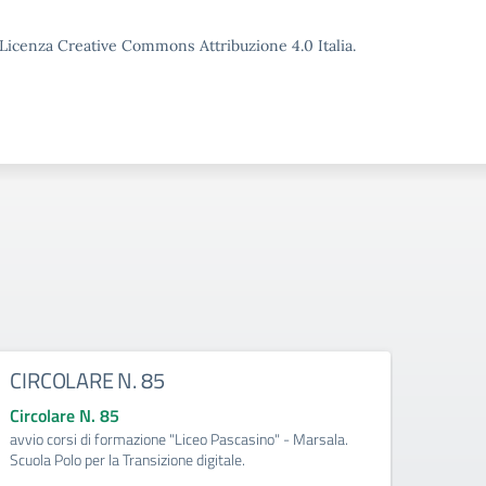
o Licenza Creative Commons Attribuzione 4.0 Italia.
CIRCOLARE N. 85
CIRC
Circolare N. 85
Circo
avvio corsi di formazione "Liceo Pascasino" - Marsala.
Qualifi
Scuola Polo per la Transizione digitale.
Medite