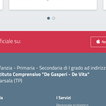
iciale su:
App
fanzia - Primaria - Secondaria di I grado ad indiri
tituto Comprensivo "De Gasperi - De Vita"
arsala (TP)
Visita la pagina iniziale della scuola
la
I Servizi
Personale scolastico