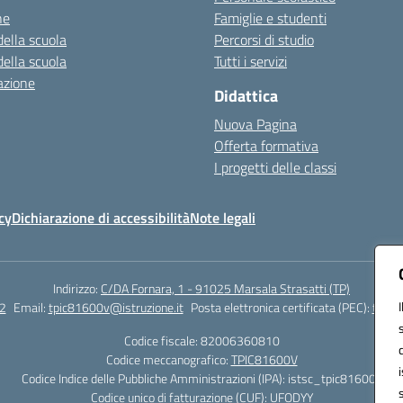
ne
Famiglie e studenti
della scuola
Percorsi di studio
della scuola
Tutti i servizi
azione
Didattica
Nuova Pagina
Offerta formativa
I progetti delle classi
cy
Dichiarazione di accessibilità
Note legali
Indirizzo:
C/DA Fornara, 1 - 91025 Marsala Strasatti (TP)
2
Email:
tpic81600v@istruzione.it
Posta elettronica certificata (PEC):
tpic8
Codice fiscale: 82006360810
Codice meccanografico:
TPIC81600V
Codice Indice delle Pubbliche Amministrazioni (IPA): istsc_tpic81600v
Codice unico di fatturazione (CUF): UFODYY