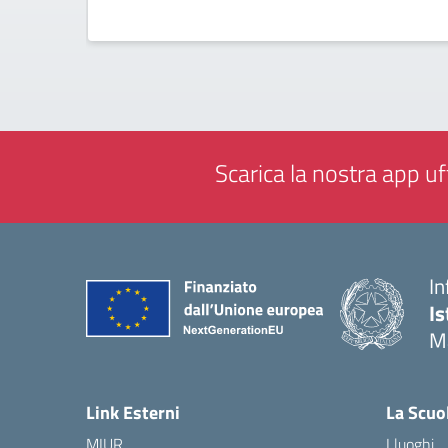
Scarica la nostra app uff
In
Is
M
— 
Link Esterni
La Scuo
MIUR
I luoghi