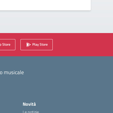
 Store
Play Store
zzo musicale
Novità
Le notizie