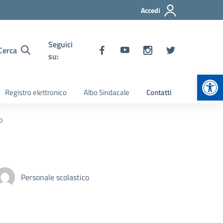
Accedi
Seguici
Cerca
su:
Apr
Registro elettronico
Albo Sindacale
Contatti
o
Personale scolastico