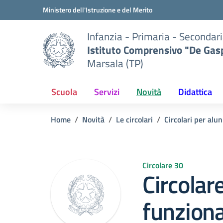
Vai ai contenuti
Vai al menu di navigazione
Vai al footer
Ministero dell'Istruzione e del Merito
Infanzia - Primaria - Secondari
Istituto Comprensivo "De Gasp
Marsala (TP)
Scuola
Servizi
Novità
Didattica
Home
Novità
Le circolari
Circolari per alun
Circolare 30
Circolare
funzion