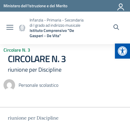
Vai ai contenuti
Vai al menu di navigazione
Vai al footer
Ministero dell'Istruzione e del Merito
Infanzia - Primaria - Secondaria
di I grado ad indirizzo musicale
Istituto Comprensivo "De
Gasperi - De Vita"
Apr
Circolare N. 3
CIRCOLARE N. 3
riunione per Discipline
Personale scolastico
riunione per Discipline