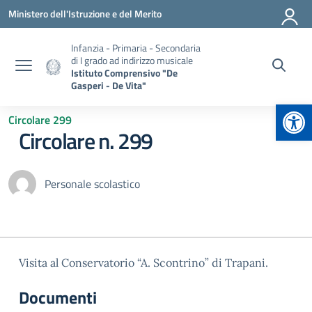
Vai ai contenuti
Vai al menu di navigazione
Vai al footer
Ministero dell'Istruzione e del Merito
Infanzia - Primaria - Secondaria
di I grado ad indirizzo musicale
Istituto Comprensivo "De
Gasperi - De Vita"
Apr
Circolare 299
Circolare n. 299
Personale scolastico
Visita al Conservatorio “A. Scontrino” di Trapani.
Documenti