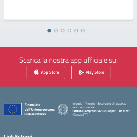
Scarica la nostra app ufficiale su:
App Store
Play Store
Infanzia - Primaria - Secondaria di I grado ad
indirizzo musicale
Istituto Comprensivo "De Gasperi - De Vita"
Marsala (TP)
— Visita la pagina iniziale della scuola
Link Esterni