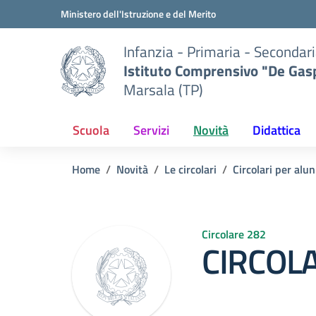
Vai ai contenuti
Vai al menu di navigazione
Vai al footer
Ministero dell'Istruzione e del Merito
Infanzia - Primaria - Secondari
Istituto Comprensivo "De Gasp
Marsala (TP)
Scuola
Servizi
Novità
Didattica
Home
Novità
Le circolari
Circolari per alun
Circolare 282
CIRCOLA