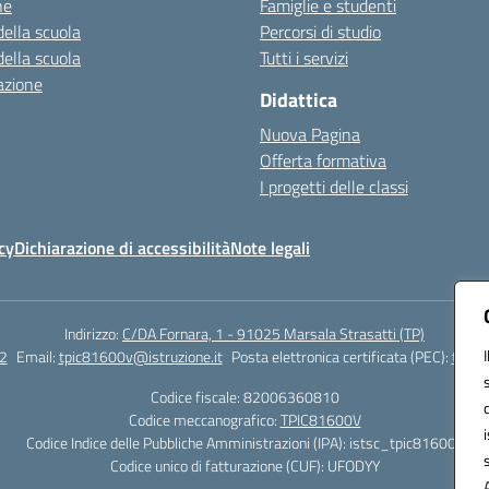
ne
Famiglie e studenti
della scuola
Percorsi di studio
della scuola
Tutti i servizi
azione
Didattica
Nuova Pagina
Offerta formativa
I progetti delle classi
cy
Dichiarazione di accessibilità
Note legali
Indirizzo:
C/DA Fornara, 1 - 91025 Marsala Strasatti (TP)
2
Email:
tpic81600v@istruzione.it
Posta elettronica certificata (PEC):
tpic8
Codice fiscale: 82006360810
Codice meccanografico:
TPIC81600V
Codice Indice delle Pubbliche Amministrazioni (IPA): istsc_tpic81600v
Codice unico di fatturazione (CUF): UFODYY