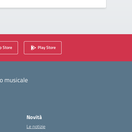
 Store
Play Store
zzo musicale
Novità
Le notizie