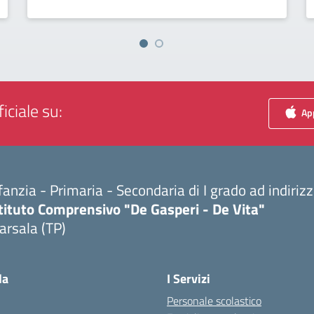
iciale su:
App
fanzia - Primaria - Secondaria di I grado ad indiri
tituto Comprensivo "De Gasperi - De Vita"
arsala (TP)
Visita la pagina iniziale della scuola
la
I Servizi
Personale scolastico