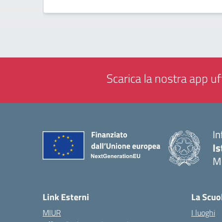
Scarica la nostra app uff
In
Is
M
— 
Link Esterni
La Scuo
MIUR
I luoghi