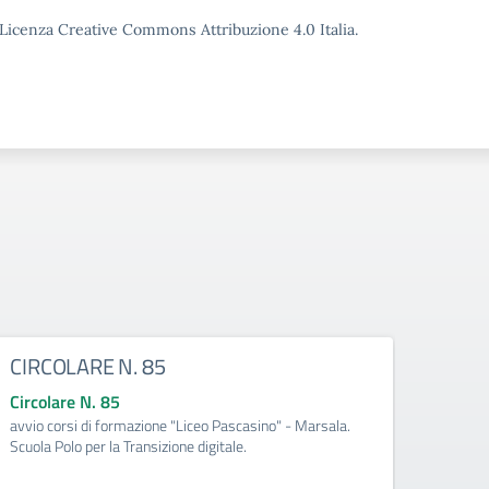
o Licenza Creative Commons Attribuzione 4.0 Italia.
CIRCOLARE N. 85
CIRC
Circolare N. 85
Circo
avvio corsi di formazione "Liceo Pascasino" - Marsala.
Qualifi
Scuola Polo per la Transizione digitale.
Medite