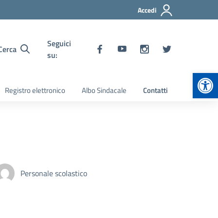
Accedi
Seguici
Cerca
su:
Apr
Registro elettronico
Albo Sindacale
Contatti
Personale scolastico