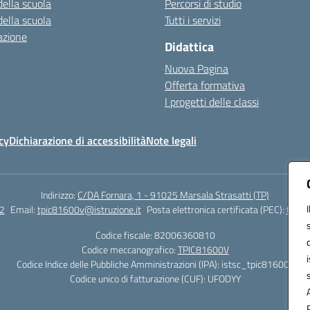
della scuola
Percorsi di studio
della scuola
Tutti i servizi
azione
Didattica
Nuova Pagina
Offerta formativa
I progetti delle classi
cy
Dichiarazione di accessibilità
Note legali
Indirizzo:
C/DA Fornara, 1 - 91025 Marsala Strasatti (TP)
2
Email:
tpic81600v@istruzione.it
Posta elettronica certificata (PEC):
tpic8
Codice fiscale: 82006360810
Codice meccanografico:
TPIC81600V
Codice Indice delle Pubbliche Amministrazioni (IPA): istsc_tpic81600v
Codice unico di fatturazione (CUF): UFODYY