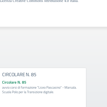
o Licenza Creative Commons Attribuzione 4.0 Italia.
CIRCOLARE N. 85
CIRC
Circolare N. 85
Circo
avvio corsi di formazione "Liceo Pascasino" - Marsala.
Qualifi
Scuola Polo per la Transizione digitale.
Medite