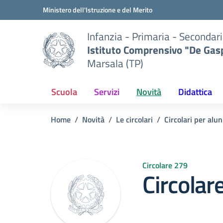
Vai ai contenuti
Vai al menu di navigazione
Vai al footer
Ministero dell'Istruzione e del Merito
Infanzia - Primaria - Secondari
Istituto Comprensivo "De Gasp
Marsala (TP)
Scuola
Servizi
Novità
Didattica
Home
Novità
Le circolari
Circolari per alun
Circolare 279
Circolar