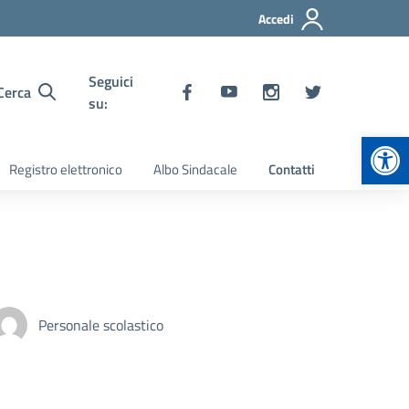
Accedi
Seguici
Cerca
su:
Apr
Registro elettronico
Albo Sindacale
Contatti
Personale scolastico