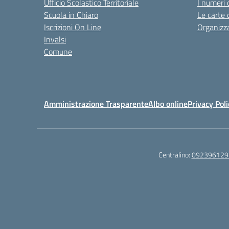
Ufficio Scolastico Territoriale
I numeri 
Scuola in Chiaro
Le carte 
Iscrizioni On Line
Organizz
Invalsi
Comune
Amministrazione Trasparente
Albo online
Privacy Poli
Centralino:
092396129