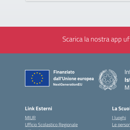
Scarica la nostra app uff
In
Is
M
— 
Link Esterni
La Scuo
MIUR
I luoghi
Ufficio Scolastico Regionale
Le perso