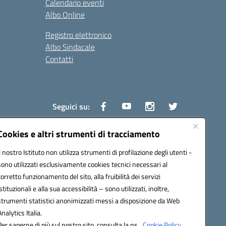
Calendario eventi
Albo Online
Registro elettronico
Albo Sindacale
Contatti
Seguici su:
Cookies e altri strumenti di tracciamento
Il nostro Istituto non utilizza strumenti di profilazione degli utenti -
1600v@pec.istruzione.it
sono utilizzati esclusivamente cookies tecnici necessari al
corretto funzionamento del sito, alla fruibilità dei servizi
istituzionali e alla sua accessibilità – sono utilizzati, inoltre,
strumenti statistici anonimizzati messi a disposizione da Web
Analytics Italia.
Per saperne di più sul nostro sito, consulta la ns.
Cookie Policy.