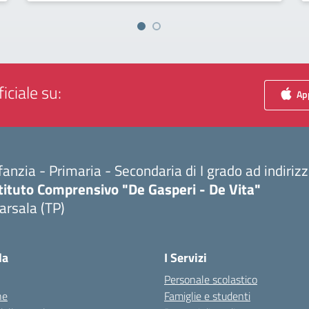
iciale su:
App
fanzia - Primaria - Secondaria di I grado ad indiri
tituto Comprensivo "De Gasperi - De Vita"
arsala (TP)
Visita la pagina iniziale della scuola
la
I Servizi
Personale scolastico
ne
Famiglie e studenti