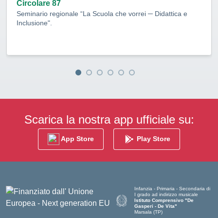
Circolare 87
Seminario regionale “La Scuola che vorrei ─ Didattica e
Inclusione".
Scarica la nostra app ufficiale su:
App Store
Play Store
Infanzia - Primaria - Secondaria di
I grado ad indirizzo musicale
Istituto Comprensivo "De
Gasperi - De Vita"
Marsala (TP)
— Visita la pagina iniziale della scuol