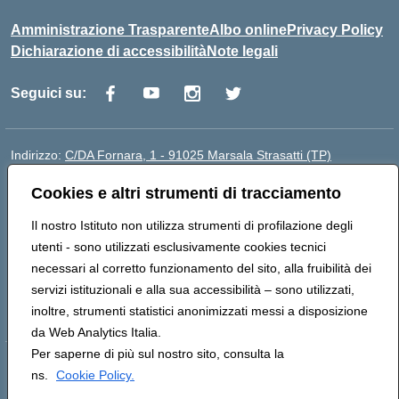
Amministrazione Trasparente
Albo online
Privacy Policy
Dichiarazione di accessibilità
Note legali
Seguici su:
Indirizzo:
C/DA Fornara, 1 - 91025 Marsala Strasatti (TP)
Centralino:
0923961292
Email:
tpic81600v@istruzione.it
Cookies e altri strumenti di tracciamento
Posta elettronica certificata (PEC):
tpic81600v@pec.istruzione.it
Codice fiscale: 82006360810
Il nostro Istituto non utilizza strumenti di profilazione degli
Codice meccanografico:
TPIC81600V
utenti - sono utilizzati esclusivamente cookies tecnici
Codice Indice delle Pubbliche Amministrazioni (IPA):
necessari al corretto funzionamento del sito, alla fruibilità dei
istsc_tpic81600v
servizi istituzionali e alla sua accessibilità – sono utilizzati,
Codice unico di fatturazione (CUF): UFODYY
inoltre, strumenti statistici anonimizzati messi a disposizione
da Web Analytics Italia.
Per saperne di più sul nostro sito, consulta la
Hosting & Powered by 3D Solution S.r.l.
ns.
Cookie Policy.
Concept & Design by Designers Italia