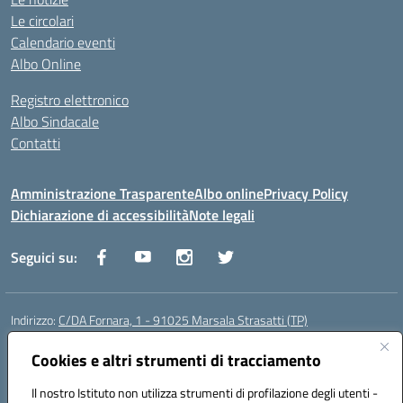
Le circolari
Calendario eventi
Albo Online
Registro elettronico
Albo Sindacale
Contatti
Amministrazione Trasparente
Albo online
Privacy Policy
Dichiarazione di accessibilità
Note legali
Seguici su:
Indirizzo:
C/DA Fornara, 1 - 91025 Marsala Strasatti (TP)
Centralino:
0923961292
Email:
tpic81600v@istruzione.it
Posta elettronica certificata (PEC):
Cookies e altri strumenti di tracciamento
tpic81600v@pec.istruzione.it
Codice fiscale: 82006360810
Il nostro Istituto non utilizza strumenti di profilazione degli utenti -