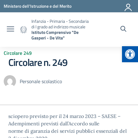
Vai ai contenuti
Vai al menu di navigazione
Vai al footer
Ministero dell'Istruzione e del Merito
Infanzia - Primaria - Secondaria
di I grado ad indirizzo musicale
Istituto Comprensivo "De
Gasperi - De Vita"
Apr
Circolare 249
Circolare n. 249
Personale scolastico
sciopero previsto per il 24 marzo 2023 – SAESE –
Adempimenti previsti dall’Accordo sulle
norme di garanzia dei servizi pubblici essenziali del