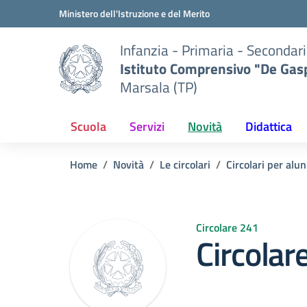
Vai ai contenuti
Vai al menu di navigazione
Vai al footer
Ministero dell'Istruzione e del Merito
Infanzia - Primaria - Secondari
Istituto Comprensivo "De Gasp
Marsala (TP)
Scuola
Servizi
Novità
Didattica
Home
Novità
Le circolari
Circolari per alun
Circolare 241
Circolar