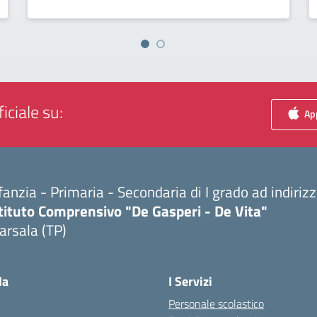
iciale su:
App
fanzia - Primaria - Secondaria di I grado ad indiri
tituto Comprensivo "De Gasperi - De Vita"
arsala (TP)
Visita la pagina iniziale della scuola
la
I Servizi
Personale scolastico