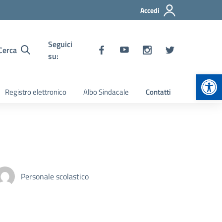
Accedi
Seguici
Cerca
su:
Apr
Registro elettronico
Albo Sindacale
Contatti
Personale scolastico