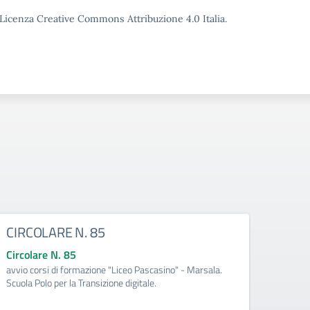
o Licenza Creative Commons Attribuzione 4.0 Italia.
CIRCOLARE N. 85
CIRC
Circolare N. 85
Circo
avvio corsi di formazione "Liceo Pascasino" - Marsala.
Qualifi
Scuola Polo per la Transizione digitale.
Medite