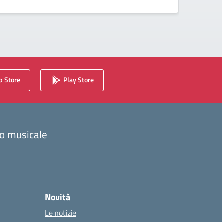
 Store
Play Store
zzo musicale
Novità
Le notizie