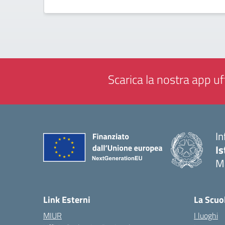
Scarica la nostra app uff
In
Is
M
— 
Link Esterni
La Scuo
MIUR
I luoghi