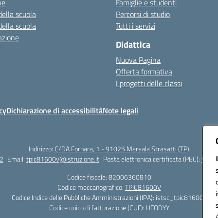
ne
Famiglie e studenti
della scuola
Percorsi di studio
della scuola
Tutti i servizi
azione
Didattica
Nuova Pagina
Offerta formativa
I progetti delle classi
cy
Dichiarazione di accessibilità
Note legali
Indirizzo:
C/DA Fornara, 1 - 91025 Marsala Strasatti (TP)
2
Email:
tpic81600v@istruzione.it
Posta elettronica certificata (PEC):
tpic8
Codice fiscale: 82006360810
Codice meccanografico:
TPIC81600V
Codice Indice delle Pubbliche Amministrazioni (IPA): istsc_tpic81600v
Codice unico di fatturazione (CUF): UFODYY