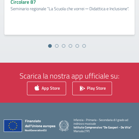
Circolare 87
Seminario regionale “La Scuola che vorrei ─ Didattica e Inclusione".
Scarica la nostra app ufficiale su:
App Store
Play Store
Infanzia - Primaria - Secondaria di I grado ad
indirizzo musicale
Istituto Comprensivo "De Gasperi - De Vita"
Marsala (TP)
— Visita la pagina iniziale della scuola