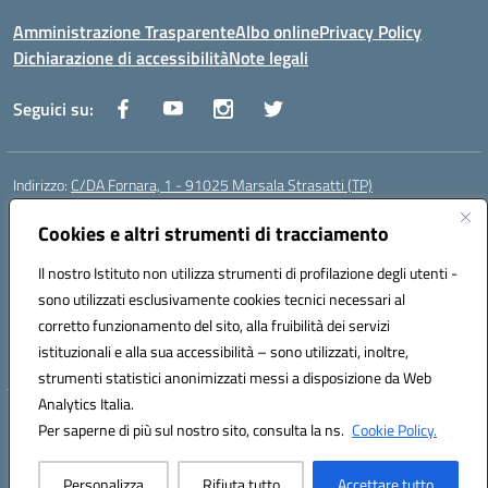
Amministrazione Trasparente
Albo online
Privacy Policy
Dichiarazione di accessibilità
Note legali
Seguici su:
Indirizzo:
C/DA Fornara, 1 - 91025 Marsala Strasatti (TP)
Centralino:
0923961292
Email:
tpic81600v@istruzione.it
Posta elettronica certificata (PEC):
Cookies e altri strumenti di tracciamento
tpic81600v@pec.istruzione.it
Codice fiscale: 82006360810
Il nostro Istituto non utilizza strumenti di profilazione degli utenti -
Codice meccanografico:
TPIC81600V
sono utilizzati esclusivamente cookies tecnici necessari al
Codice Indice delle Pubbliche Amministrazioni (IPA): istsc_tpic81600v
corretto funzionamento del sito, alla fruibilità dei servizi
Codice unico di fatturazione (CUF): UFODYY
istituzionali e alla sua accessibilità – sono utilizzati, inoltre,
strumenti statistici anonimizzati messi a disposizione da Web
Analytics Italia.
Hosting & Powered by 3D Solution S.r.l.
Per saperne di più sul nostro sito, consulta la ns.
Cookie Policy.
Concept & Design by Designers Italia
Personalizza
Rifiuta tutto
Accettare tutto