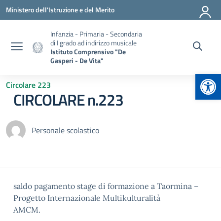
Vai ai contenuti
Vai al menu di navigazione
Vai al footer
Ministero dell'Istruzione e del Merito
Infanzia - Primaria - Secondaria
di I grado ad indirizzo musicale
Istituto Comprensivo "De
Gasperi - De Vita"
Apr
Circolare 223
CIRCOLARE n.223
Personale scolastico
saldo pagamento stage di formazione a Taormina –
Progetto Internazionale Multikulturalità
AMCM.