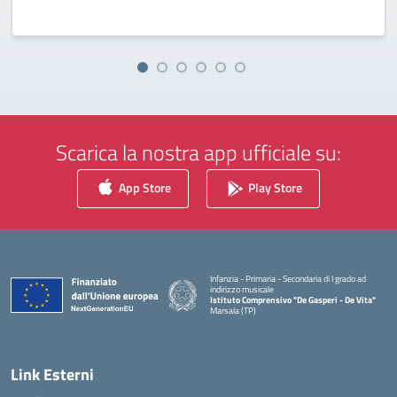
Scarica la nostra app ufficiale su:
App Store
Play Store
Infanzia - Primaria - Secondaria di I grado ad
indirizzo musicale
Istituto Comprensivo "De Gasperi - De Vita"
Marsala (TP)
— Visita la pagina iniziale della scuola
Link Esterni