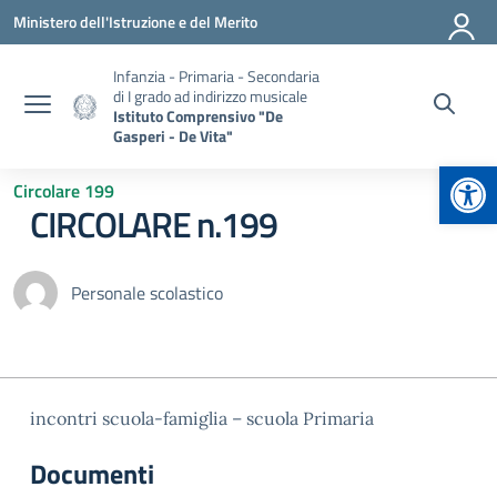
Vai ai contenuti
Vai al menu di navigazione
Vai al footer
Ministero dell'Istruzione e del Merito
Infanzia - Primaria - Secondaria
di I grado ad indirizzo musicale
Istituto Comprensivo "De
Gasperi - De Vita"
Apr
Circolare 199
CIRCOLARE n.199
Personale scolastico
incontri scuola-famiglia – scuola Primaria
Documenti