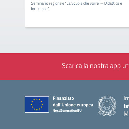
Seminario regionale “La Scuola che vorrei ─ Didattica e
Inclusione".
Scarica la nostra app uff
In
Is
M
— 