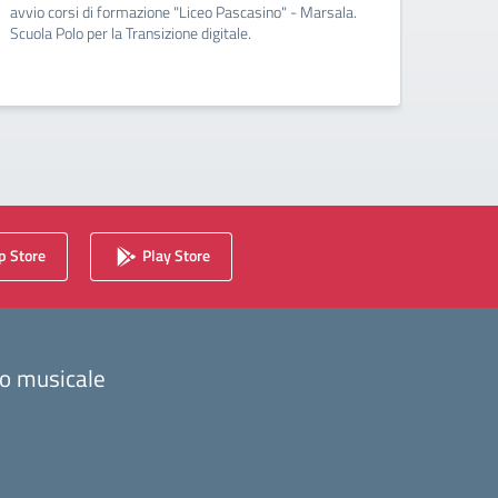
avvio corsi di formazione "Liceo Pascasino" - Marsala.
Qualifi
Scuola Polo per la Transizione digitale.
Medite
 Store
Play Store
zzo musicale