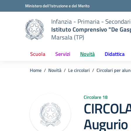
Vai ai contenuti
Vai al menu di navigazione
Vai al footer
Ministero dell'Istruzione e del Merito
Infanzia - Primaria - Secondari
Istituto Comprensivo "De Gasp
Marsala (TP)
Scuola
Servizi
Novità
Didattica
Home
Novità
Le circolari
Circolari per alun
Circolare 18
CIRCOLA
Augurio 