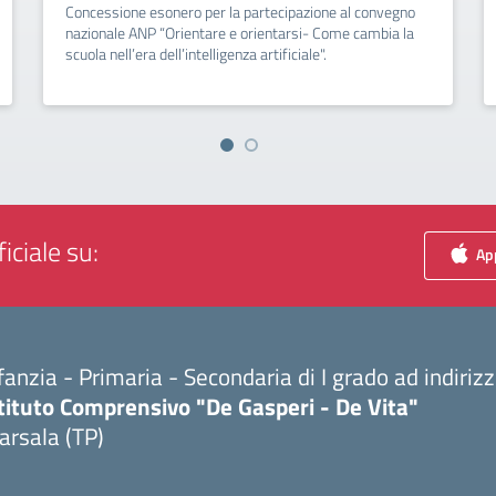
Concessione esonero per la partecipazione al convegno
nazionale ANP “Orientare e orientarsi- Come cambia la
scuola nell’era dell’intelligenza artificiale".
iciale su:
App
fanzia - Primaria - Secondaria di I grado ad indiri
tituto Comprensivo "De Gasperi - De Vita"
arsala (TP)
Visita la pagina iniziale della scuola