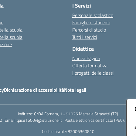
la
I Servizi
Personale scolastico
ne
Famiglie e studenti
della scuola
Percorsi di studio
della scuola
Tutti i servizi
azione
Didattica
Nuova Pagina
Offerta formativa
I progetti delle classi
cy
Dichiarazione di accessibilità
Note legali
Indirizzo:
C/DA Fornara, 1 - 91025 Marsala Strasatti (TP)
2
Email:
tpic81600v@istruzione.it
Posta elettronica certificata (PEC):
tpic8
Codice fiscale: 82006360810