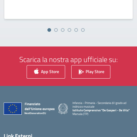
Scarica la nostra app ufficiale su:
App Store
Play Store
Infanzia - Primaria - Secondaria di I grado ad
indirizzo musicale
Istituto Comprensivo "De Gasperi - De Vita"
Marsala (TP)
— Visita la pagina iniziale della scuola
Link Esterni