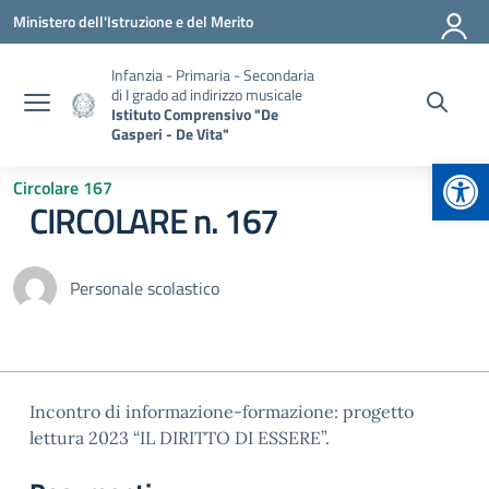
Vai ai contenuti
Vai al menu di navigazione
Vai al footer
Ministero dell'Istruzione e del Merito
Infanzia - Primaria - Secondaria
di I grado ad indirizzo musicale
Istituto Comprensivo "De
Gasperi - De Vita"
Apr
Circolare 167
CIRCOLARE n. 167
Personale scolastico
Incontro di informazione-formazione: progetto
lettura 2023 “IL DIRITTO DI ESSERE”.