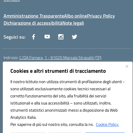
Amministrazione Trasparente
Albo online
Privacy Policy
Dichiarazione di accessibilità
Note legali
Seguici su:
Indirizzo:
C/DA Fornara, 1 - 91025 Marsala Strasatti (TP)
Centralino:
0923961292
Email:
tpic81600v@istruzione.it
Posta elettronica certificata (PEC):
Cookies e altri strumenti di tracciamento
tpic81600v@pec.istruzione.it
Codice fiscale: 82006360810
Il nostro Istituto non utilizza strumenti di profilazione degli utenti -
Codice meccanografico:
TPIC81600V
sono utilizzati esclusivamente cookies tecnici necessari al
Codice Indice delle Pubbliche Amministrazioni (IPA): istsc_tpic81600v
corretto funzionamento del sito, alla fruibilità dei servizi
Codice unico di fatturazione (CUF): UFODYY
istituzionali e alla sua accessibilità – sono utilizzati, inoltre,
strumenti statistici anonimizzati messi a disposizione da Web
Analytics Italia.
Hosting & Powered by 3D Solution S.r.l.
Per saperne di più sul nostro sito, consulta la ns.
Cookie Policy.
Concept & Design by Designers Italia