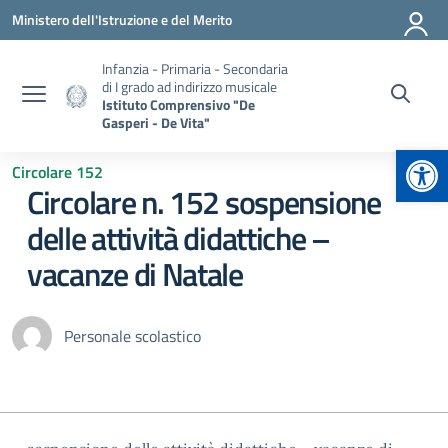
Vai ai contenuti
Vai al menu di navigazione
Vai al footer
Ministero dell'Istruzione e del Merito
Infanzia - Primaria - Secondaria
di I grado ad indirizzo musicale
Istituto Comprensivo "De
Gasperi - De Vita"
Apr
Circolare 152
Circolare n. 152 sospensione
delle attività didattiche –
vacanze di Natale
Personale scolastico