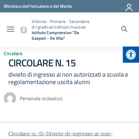
Vai ai contenuti
Vai al menu di navigazione
Vai al footer
Ministero dell'Istruzione e del Merito
Infanzia - Primaria - Secondaria
di I grado ad indirizzo musicale
Istituto Comprensivo "De
Gasperi - De Vita"
Apr
Circolare
CIRCOLARE N. 15
divieto di ingresso ai non autorizzati a scuola e
regolamentazione uscita alunni
Personale scolastico
Circolare-n.-15-Divieto-di-ingresso-ai-non-