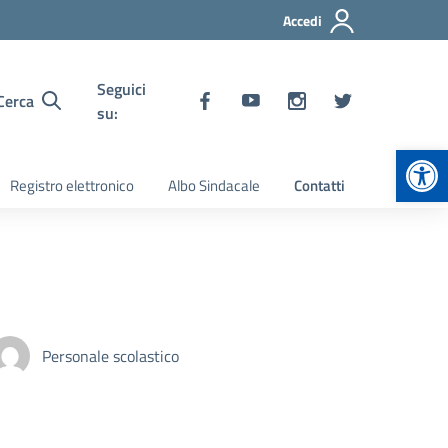
Accedi
Seguici
Cerca
su:
Apr
Registro elettronico
Albo Sindacale
Contatti
Personale scolastico