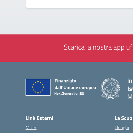
Scarica la nostra app uff
In
Is
M
— 
Link Esterni
La Scuo
MIUR
I luoghi