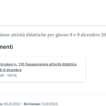
ione attività didattiche per giorno 8 e 9 dicembre 20
menti
circolare n. 135 Sospesnsione attività didattica
8-9 dicembre
pdf - 195 kb
o:
05.12.2022
-
Revisione:
31.10.2023