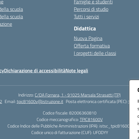
ne
Famiglie e studenti
della scuola
Percorsi di studio
della scuola
Tutti i servizi
azione
Didattica
Nuova Pagina
Offerta formativa
I progetti delle classi
cy
Dichiarazione di accessibilità
Note legali
Indirizzo:
C/DA Fornara, 1 - 91025 Marsala Strasatti (TP)
2
Email:
tpic81600v@istruzione.it
Posta elettronica certificata (PEC):
tpic8
Codice fiscale: 82006360810
Codice meccanografico:
TPIC81600V
Codice Indice delle Pubbliche Amministrazioni (IPA): istsc_tpic81600v
Codice unico di fatturazione (CUF): UFODYY