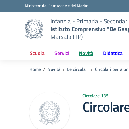
Vai ai contenuti
Vai al menu di navigazione
Vai al footer
Ministero dell'Istruzione e del Merito
Infanzia - Primaria - Secondari
Istituto Comprensivo "De Gasp
Marsala (TP)
Scuola
Servizi
Novità
Didattica
Home
Novità
Le circolari
Circolari per alun
Circolare 135
Circolar