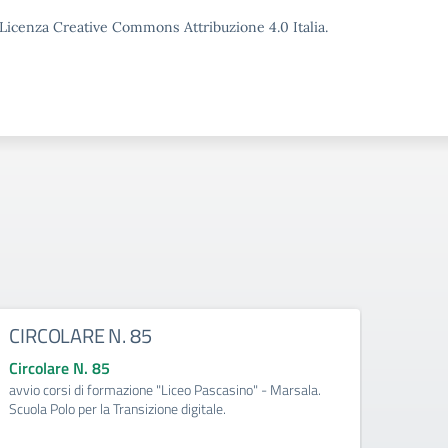
o Licenza Creative Commons Attribuzione 4.0 Italia.
CIRCOLARE N. 85
CIRC
Circolare N. 85
Circo
avvio corsi di formazione "Liceo Pascasino" - Marsala.
Qualifi
Scuola Polo per la Transizione digitale.
Medite