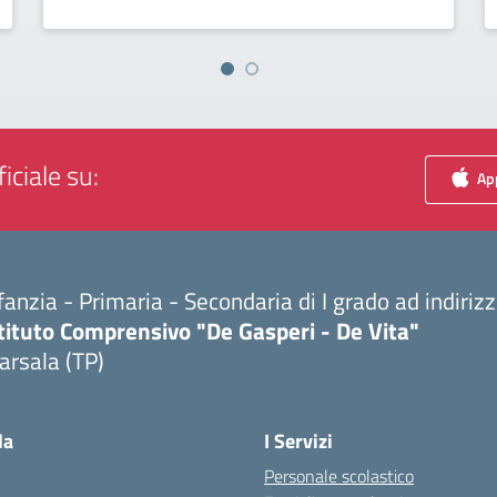
iciale su:
App
fanzia - Primaria - Secondaria di I grado ad indiri
tituto Comprensivo "De Gasperi - De Vita"
arsala (TP)
Visita la pagina iniziale della scuola
la
I Servizi
Personale scolastico