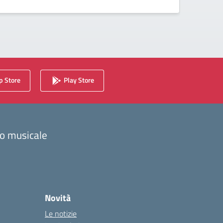
 Store
Play Store
zzo musicale
Novità
Le notizie