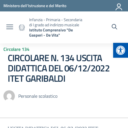
Vai ai contenuti
Vai al menu di navigazione
Vai al footer
Ministero dell'Istruzione e del Merito
Infanzia - Primaria - Secondaria
di I grado ad indirizzo musicale
Istituto Comprensivo "De
Gasperi - De Vita"
Apr
Circolare 134
CIRCOLARE N. 134 USCITA
DIDATTICA DEL 06/12/2022
ITET GARIBALDI
Personale scolastico