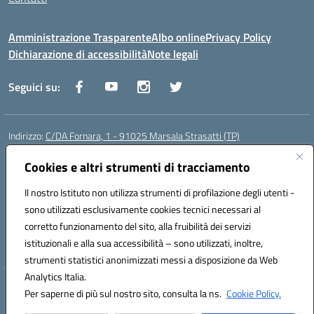
Amministrazione Trasparente
Albo online
Privacy Policy
Dichiarazione di accessibilità
Note legali
Seguici su:
Indirizzo:
C/DA Fornara, 1 - 91025 Marsala Strasatti (TP)
Centralino:
0923961292
Email:
tpic81600v@istruzione.it
Posta elettronica certificata (PEC):
Cookies e altri strumenti di tracciamento
tpic81600v@pec.istruzione.it
Codice fiscale: 82006360810
Il nostro Istituto non utilizza strumenti di profilazione degli utenti -
Codice meccanografico:
TPIC81600V
sono utilizzati esclusivamente cookies tecnici necessari al
Codice Indice delle Pubbliche Amministrazioni (IPA): istsc_tpic81600v
corretto funzionamento del sito, alla fruibilità dei servizi
Codice unico di fatturazione (CUF): UFODYY
istituzionali e alla sua accessibilità – sono utilizzati, inoltre,
strumenti statistici anonimizzati messi a disposizione da Web
Analytics Italia.
Hosting & Powered by 3D Solution S.r.l.
Per saperne di più sul nostro sito, consulta la ns.
Cookie Policy.
Concept & Design by Designers Italia