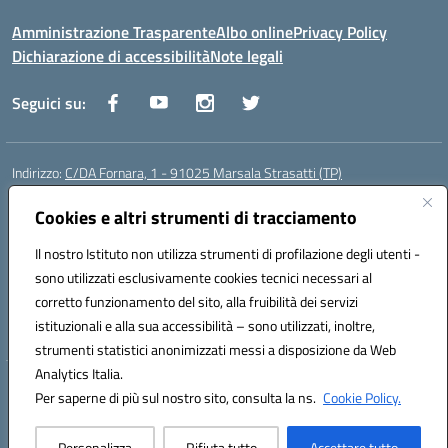
Amministrazione Trasparente
Albo online
Privacy Policy
Dichiarazione di accessibilità
Note legali
Seguici su:
Indirizzo:
C/DA Fornara, 1 - 91025 Marsala Strasatti (TP)
Centralino:
0923961292
Email:
tpic81600v@istruzione.it
Posta elettronica certificata (PEC):
Cookies e altri strumenti di tracciamento
tpic81600v@pec.istruzione.it
Codice fiscale: 82006360810
Il nostro Istituto non utilizza strumenti di profilazione degli utenti -
Codice meccanografico:
TPIC81600V
sono utilizzati esclusivamente cookies tecnici necessari al
Codice Indice delle Pubbliche Amministrazioni (IPA): istsc_tpic81600v
corretto funzionamento del sito, alla fruibilità dei servizi
Codice unico di fatturazione (CUF): UFODYY
istituzionali e alla sua accessibilità – sono utilizzati, inoltre,
strumenti statistici anonimizzati messi a disposizione da Web
Analytics Italia.
Hosting & Powered by 3D Solution S.r.l.
Per saperne di più sul nostro sito, consulta la ns.
Cookie Policy.
Concept & Design by Designers Italia
Personalizza
Rifiuta tutto
Accettare tutto