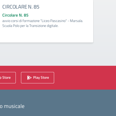
CIRCOLARE N. 85
CIRC
Circolare N. 85
Circo
avvio corsi di formazione "Liceo Pascasino" - Marsala.
Qualifi
Scuola Polo per la Transizione digitale.
Medite
 Store
Play Store
zzo musicale