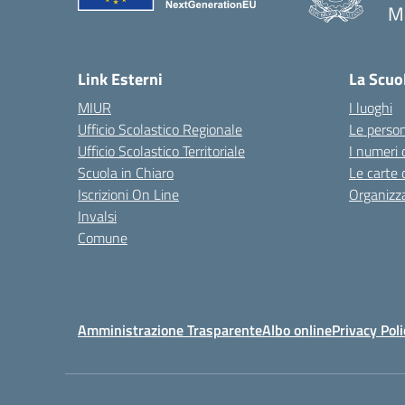
M
— 
Link Esterni
La Scuo
MIUR
I luoghi
Ufficio Scolastico Regionale
Le perso
Ufficio Scolastico Territoriale
I numeri 
Scuola in Chiaro
Le carte 
Iscrizioni On Line
Organizz
Invalsi
Comune
Amministrazione Trasparente
Albo online
Privacy Poli