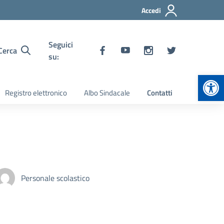
Accedi
Seguici
Cerca
su:
Apr
Registro elettronico
Albo Sindacale
Contatti
Personale scolastico