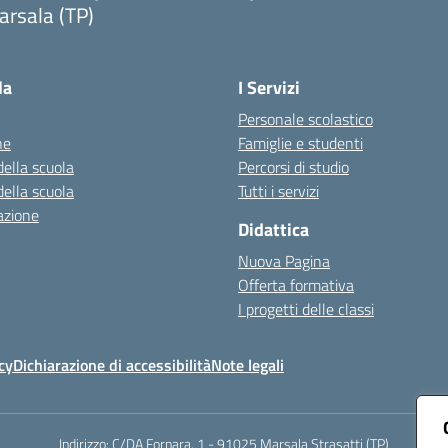
arsala (TP)
Visita la pagina iniziale della scuola
la
I Servizi
Personale scolastico
ne
Famiglie e studenti
della scuola
Percorsi di studio
della scuola
Tutti i servizi
azione
Didattica
Nuova Pagina
Offerta formativa
I progetti delle classi
cy
Dichiarazione di accessibilità
Note legali
Indirizzo:
C/DA Fornara, 1 - 91025 Marsala Strasatti (TP)