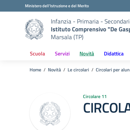
Vai ai contenuti
Vai al menu di navigazione
Vai al footer
Ministero dell'Istruzione e del Merito
Infanzia - Primaria - Secondari
Istituto Comprensivo "De Gasp
Marsala (TP)
Scuola
Servizi
Novità
Didattica
Home
Novità
Le circolari
Circolari per alun
Circolare 11
CIRCOLA