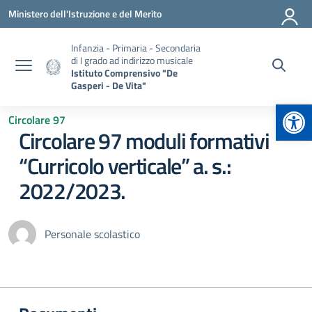
Vai ai contenuti
Vai al menu di navigazione
Vai al footer
Ministero dell'Istruzione e del Merito
Infanzia - Primaria - Secondaria
di I grado ad indirizzo musicale
Istituto Comprensivo "De
Gasperi - De Vita"
Apr
Circolare 97
Circolare 97 moduli formativi
“Curricolo verticale” a. s.:
2022/2023.
Personale scolastico