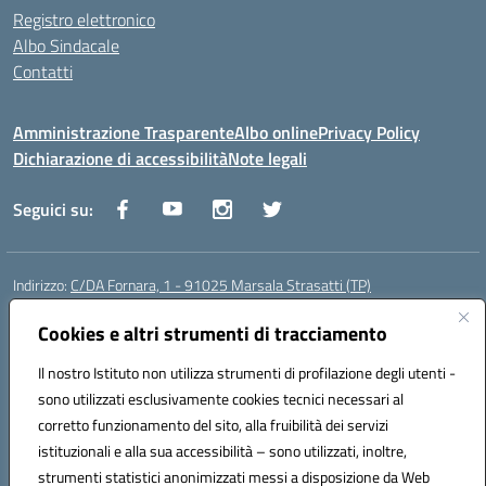
Registro elettronico
Albo Sindacale
Contatti
Amministrazione Trasparente
Albo online
Privacy Policy
Dichiarazione di accessibilità
Note legali
Seguici su:
Indirizzo:
C/DA Fornara, 1 - 91025 Marsala Strasatti (TP)
Centralino:
0923961292
Email:
tpic81600v@istruzione.it
Posta elettronica certificata (PEC):
Cookies e altri strumenti di tracciamento
tpic81600v@pec.istruzione.it
Codice fiscale: 82006360810
Il nostro Istituto non utilizza strumenti di profilazione degli utenti -
Codice meccanografico:
TPIC81600V
sono utilizzati esclusivamente cookies tecnici necessari al
Codice Indice delle Pubbliche Amministrazioni (IPA): istsc_tpic81600v
corretto funzionamento del sito, alla fruibilità dei servizi
Codice unico di fatturazione (CUF): UFODYY
istituzionali e alla sua accessibilità – sono utilizzati, inoltre,
strumenti statistici anonimizzati messi a disposizione da Web