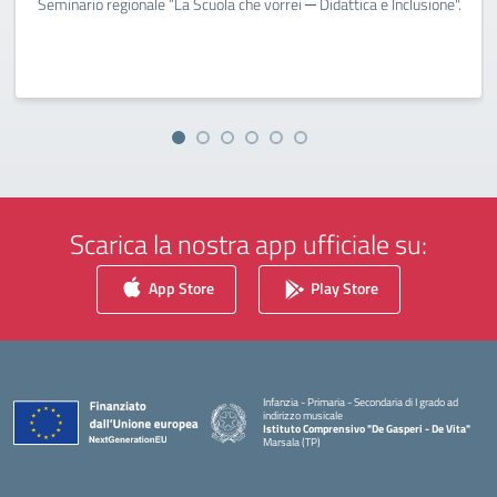
Seminario regionale “La Scuola che vorrei ─ Didattica e Inclusione".
Scarica la nostra app ufficiale su:
App Store
Play Store
Infanzia - Primaria - Secondaria di I grado ad
indirizzo musicale
Istituto Comprensivo "De Gasperi - De Vita"
Marsala (TP)
— Visita la pagina iniziale della scuola