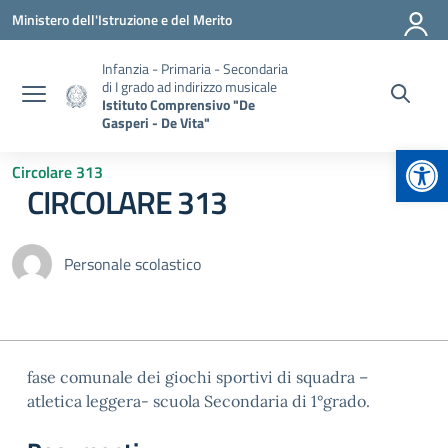
Vai ai contenuti
Vai al menu di navigazione
Vai al footer
Ministero dell'Istruzione e del Merito
Infanzia - Primaria - Secondaria
di I grado ad indirizzo musicale
Istituto Comprensivo "De
Gasperi - De Vita"
Apr
Circolare 313
CIRCOLARE 313
Personale scolastico
fase comunale dei giochi sportivi di squadra –
atletica leggera- scuola Secondaria di 1°grado.