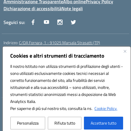
Amministrazione Trasparente
Albo online
Privacy Policy
Dichiarazione di accessibilità
Note legali
Seguici su:
Indirizzo:
C/DA Fornara, 1 - 91025 Marsala Strasatti (TP)
Centralino:
0923961292
Email:
tpic81600v@istruzione.it
Posta elettronica certificata (PEC):
Cookies e altri strumenti di tracciamento
tpic81600v@pec.istruzione.it
Codice fiscale: 82006360810
Il nostro Istituto non utilizza strumenti di profilazione degli utenti -
Codice meccanografico:
TPIC81600V
sono utilizzati esclusivamente cookies tecnici necessari al
Codice Indice delle Pubbliche Amministrazioni (IPA): istsc_tpic81600v
corretto funzionamento del sito, alla fruibilità dei servizi
Codice unico di fatturazione (CUF): UFODYY
istituzionali e alla sua accessibilità – sono utilizzati, inoltre,
strumenti statistici anonimizzati messi a disposizione da Web
Analytics Italia.
Hosting & Powered by 3D Solution S.r.l.
Per saperne di più sul nostro sito, consulta la ns.
Cookie Policy.
Concept & Design by Designers Italia
Personalizza
Rifiuta tutto
Accettare tutto