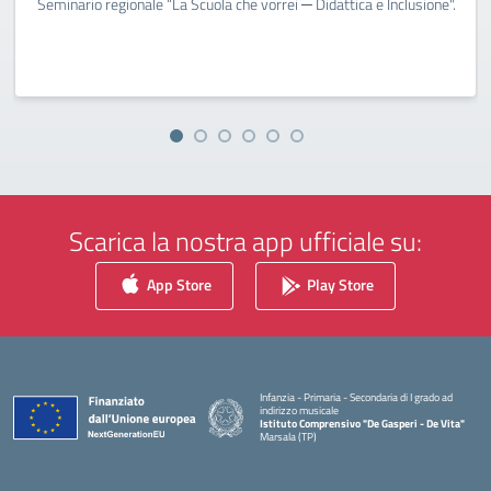
Seminario regionale “La Scuola che vorrei ─ Didattica e Inclusione".
Scarica la nostra app ufficiale su:
App Store
Play Store
Infanzia - Primaria - Secondaria di I grado ad
indirizzo musicale
Istituto Comprensivo "De Gasperi - De Vita"
Marsala (TP)
— Visita la pagina iniziale della scuola