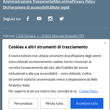
Amministrazione Trasparente
Albo online
Privacy Policy
Dichiarazione di accessibilità
Note legali
Seguici su:
Indirizzo:
C/DA Fornara, 1 - 91025 Marsala Strasatti (TP)
Centralino:
0923961292
Email:
tpic81600v@istruzione.it
Posta elettronica certificata (PEC):
Cookies e altri strumenti di tracciamento
tpic81600v@pec.istruzione.it
Codice fiscale: 82006360810
Il nostro Istituto non utilizza strumenti di profilazione degli utenti -
Codice meccanografico:
TPIC81600V
sono utilizzati esclusivamente cookies tecnici necessari al
Codice Indice delle Pubbliche Amministrazioni (IPA): istsc_tpic81600v
corretto funzionamento del sito, alla fruibilità dei servizi
Codice unico di fatturazione (CUF): UFODYY
istituzionali e alla sua accessibilità – sono utilizzati, inoltre,
strumenti statistici anonimizzati messi a disposizione da Web
Analytics Italia.
Hosting & Powered by 3D Solution S.r.l.
Per saperne di più sul nostro sito, consulta la ns.
Cookie Policy.
Concept & Design by Designers Italia
Personalizza
Rifiuta tutto
Accettare tutto