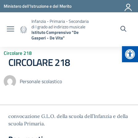
Vai ai contenuti
Vai al menu di navigazione
Vai al footer
Ministero dell'Istruzione e del Merito
Infanzia - Primaria - Secondaria
di I grado ad indirizzo musicale
Istituto Comprensivo "De
Gasperi - De Vita"
Apr
Circolare 218
CIRCOLARE 218
Personale scolastico
convocazione G.L.O. della scuola dell’Infanzia e della
scuola Primaria.