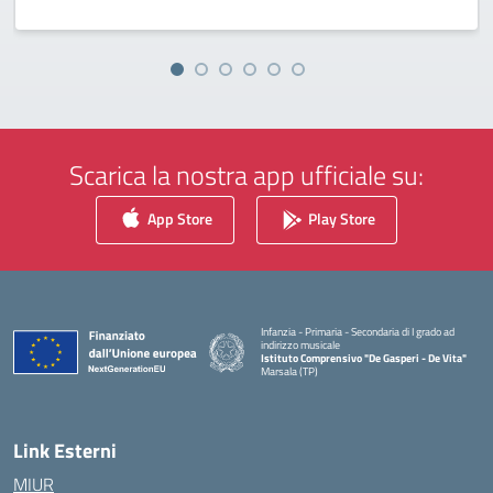
Scarica la nostra app ufficiale su:
App Store
Play Store
Infanzia - Primaria - Secondaria di I grado ad
indirizzo musicale
Istituto Comprensivo "De Gasperi - De Vita"
Marsala (TP)
— Visita la pagina iniziale della scuola
Link Esterni
MIUR