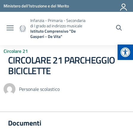
Vai ai contenuti
Vai al menu di navigazione
Vai al footer
Ministero dell'Istruzione e del Merito
Infanzia - Primaria - Secondaria
di I grado ad indirizzo musicale
Istituto Comprensivo "De
Gasperi - De Vita"
Apr
Circolare 21
CIRCOLARE 21 PARCHEGGIO
BICICLETTE
Personale scolastico
Documenti